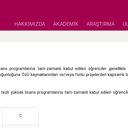
HAKKIMIZDA
AKADEMİK
ARAŞTIRMA
U
ans programlarına tam-zamanlı kabul edilen öğrenciler genellikle y
çoğunluğuna ÖzÜ kaynaklarından ve/veya fonlu projelerden kapsamlı bu
 tezli yüksek lisans programlarına tam-zamanlı kabul edilen öğrencile
C