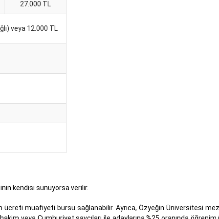
27.000 TL
ağlı) veya 12.000 TL
nin kendisi sunuyorsa verilir.
m ücreti muafiyeti bursu sağlanabilir. Ayrıca, Özyeğin Üniversitesi me
a hakim veya Cumhuriyet savcıları ile adaylarına %25 oranında öğrenim ü