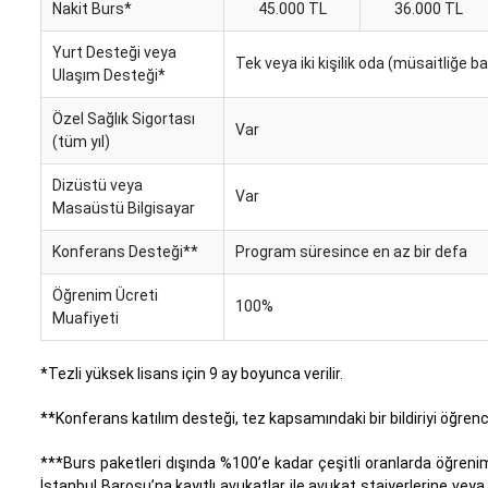
Nakit Burs*
45.000 TL
36.000 TL
Yurt Desteği veya
Tek veya iki kişilik oda (müsaitliğe b
Ulaşım Desteği*
Özel Sağlık Sigortası
Var
(tüm yıl)
Dizüstü veya
Var
Masaüstü Bilgisayar
Konferans Desteği**
Program süresince en az bir defa
Öğrenim Ücreti
100%
Muafiyeti
*Tezli yüksek lisans için 9 ay boyunca verilir.
**Konferans katılım desteği, tez kapsamındaki bir bildiriyi öğrenci
***Burs paketleri dışında %100’e kadar çeşitli oranlarda öğreni
İstanbul Barosu’na kayıtlı avukatlar ile avukat stajyerlerine vey