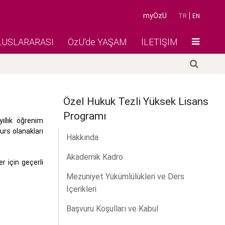
myOzU
TR
EN
LUSLARARASI
ÖzÜ'de YAŞAM
İLETİŞİM
Özel Hukuk Tezli Yüksek Lisans
Programı
ıllık öğrenim
rs olanakları
Hakkında
Akademik Kadro
r için geçerli
Mezuniyet Yükümlülükleri ve Ders
İçerikleri
Başvuru Koşulları ve Kabul