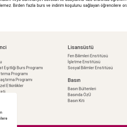
ilemez.
Birden fazla burs ve indirim koşulunu sağlayan öğrencilere o
nci
Lisansüstü
Fen Bilimleri Enstitüsü
lu
İşletme Enstitüsü
at Eşitliği Burs Programı
Sosyal Bilimler Enstitüsü
ştırma Programı
Basın
raştırma Programı
Özel Etkinlikler
Basın Bültenleri
eti
Basında ÖzÜ
Basın Kiti