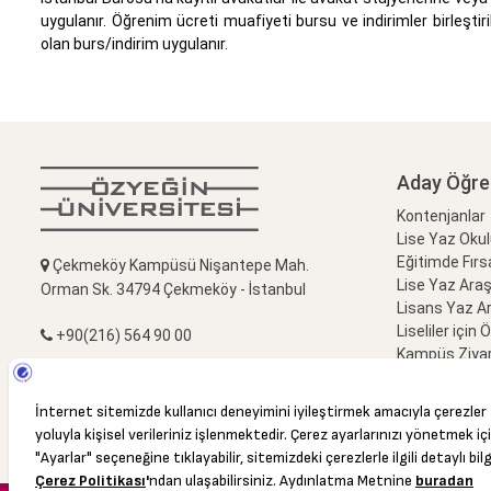
uygulanır. Öğrenim ücreti muafiyeti bursu ve indirimler birleştir
olan burs/indirim uygulanır.
Aday Öğre
Kontenjanlar
Lise Yaz Oku
Eğitimde Fırs
Çekmeköy Kampüsü Nişantepe Mah.
Lise Yaz Ara
Orman Sk. 34794 Çekmeköy - İstanbul
Lisans Yaz A
Liseliler için 
+90(216) 564 90 00
Kampüs Ziyar
Bize Sorun
+90(216) 564 99 99
info@ozyegin.edu.tr