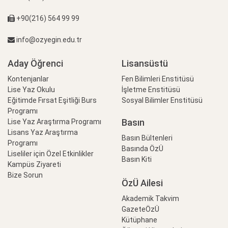
+90(216) 564 99 99
info@ozyegin.edu.tr
Aday Öğrenci
Lisansüstü
Kontenjanlar
Fen Bilimleri Enstitüsü
Lise Yaz Okulu
İşletme Enstitüsü
Eğitimde Fırsat Eşitliği Burs
Sosyal Bilimler Enstitüsü
Programı
Basın
Lise Yaz Araştırma Programı
Lisans Yaz Araştırma
Basın Bültenleri
Programı
Basında ÖzÜ
Liseliler için Özel Etkinlikler
Basın Kiti
Kampüs Ziyareti
Bize Sorun
ÖzÜ Ailesi
Akademik Takvim
GazeteÖzÜ
Kütüphane