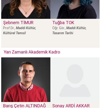
Şebnem
TİMUR
Tuğba
TOK
Prof.Dr.,
Maddi Kültür,
Öğr. Gör.,
Maddi Kültür,
Kültürel Temsil
Tasarım Tarihi
Yarı Zamanlı Akademik Kadro
Barış Çetin
ALTINDAĞ
Sonay
ARDİ AKKAR