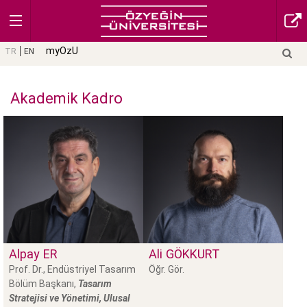
myOzU
TR
EN
Akademik Kadro
Alpay
ER
Ali
GÖKKURT
Prof. Dr., Endüstriyel Tasarım
Öğr. Gör.
Bölüm Başkanı,
Tasarım
Stratejisi ve Yönetimi, Ulusal