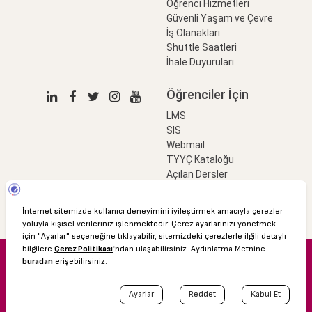
Öğrenci Hizmetleri
Güvenli Yaşam ve Çevre
İş Olanakları
Shuttle Saatleri
İhale Duyuruları
Öğrenciler İçin
LMS
SIS
Webmail
TYYÇ Kataloğu
Açılan Dersler
LinkProfessional
e-Ödeme
© 2016 Özyeğin Üniversitesi
Shuttle Saatleri
Akademik Takvim
Kişisel Verilerin Korunması
Bilgi Edinme