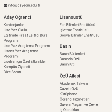
info@ozyegin.edu.tr
Aday Öğrenci
Lisansüstü
Kontenjanlar
Fen Bilimleri Enstitüsü
Lise Yaz Okulu
İşletme Enstitüsü
Eğitimde Fırsat Eşitliği Burs
Sosyal Bilimler Enstitüsü
Programı
Basın
Lise Yaz Araştırma Programı
Lisans Yaz Araştırma
Basın Bültenleri
Programı
Basında ÖzÜ
Liseliler için Özel Etkinlikler
Basın Kiti
Kampüs Ziyareti
Bize Sorun
ÖzÜ Ailesi
Akademik Takvim
GazeteÖzÜ
Kütüphane
Öğrenci Hizmetleri
Güvenli Yaşam ve Çevre
İş Olanakları