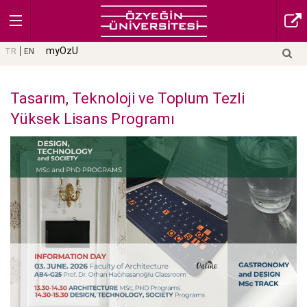
myOzU
TR
EN
Tasarım, Teknoloji ve Toplum Tezli
Yüksek Lisans Programı