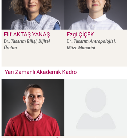
Elif
AKTAŞ YANAŞ
Ezgi
ÇIÇEK
Dr.,
Tasarım Bilişi, Dijital
Dr.,
Tasarım Antropolojisi,
Üretim
Müze Mimarisi
Yarı Zamanlı Akademik Kadro