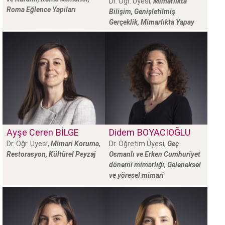
Dr. Öğr. Üyesi,
Mimarlıkta
Roma Eğlence Yapıları
Bilişim, Genişletilmiş
Gerçeklik, Mimarlıkta Yapay
Zeka Uygulamaları
Ayşe Ceren
BİLGE
Didem
BOYACIOĞLU
Dr. Öğr. Üyesi,
Mimari Koruma,
Dr. Öğretim Üyesi,
Geç
Restorasyon, Kültürel Peyzaj
Osmanlı ve Erken Cumhuriyet
dönemi mimarlığı, Geleneksel
ve yöresel mimari