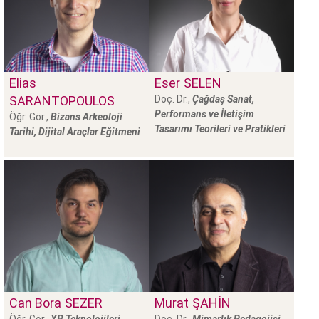
Elias
Eser
SELEN
SARANTOPOULOS
Doç. Dr.,
Çağdaş Sanat,
Performans ve İletişim
Öğr. Gör.,
Bizans Arkeoloji
Tasarımı Teorileri ve Pratikleri
Tarihi, Dijital Araçlar Eğitmeni
Can Bora
SEZER
Murat
ŞAHIN