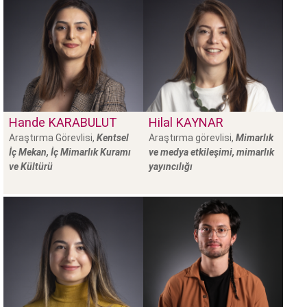
Hande
KARABULUT
Hilal
KAYNAR
Araştırma Görevlisi,
Kentsel
Araştırma görevlisi,
Mimarlık
İç Mekan, İç Mimarlık Kuramı
ve medya etkileşimi, mimarlık
ve Kültürü
yayıncılığı