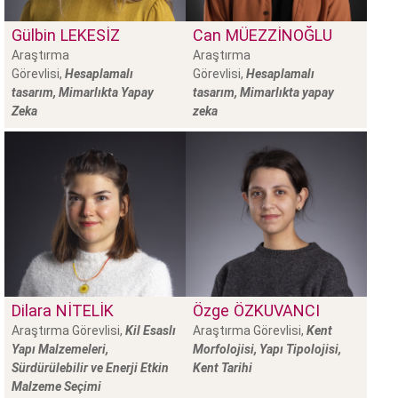
Gülbin
LEKESIZ
Can
MÜEZZİNOĞLU
Araştırma
Araştırma
Görevlisi,
Hesaplamalı
Görevlisi,
Hesaplamalı
tasarım, Mimarlıkta Yapay
tasarım, Mimarlıkta yapay
Zeka
zeka
Dilara
NITELIK
Özge
ÖZKUVANCI
Araştırma Görevlisi,
Kil Esaslı
Araştırma Görevlisi,
Kent
Yapı Malzemeleri,
Morfolojisi, Yapı Tipolojisi,
Sürdürülebilir ve Enerji Etkin
Kent Tarihi
Malzeme Seçimi