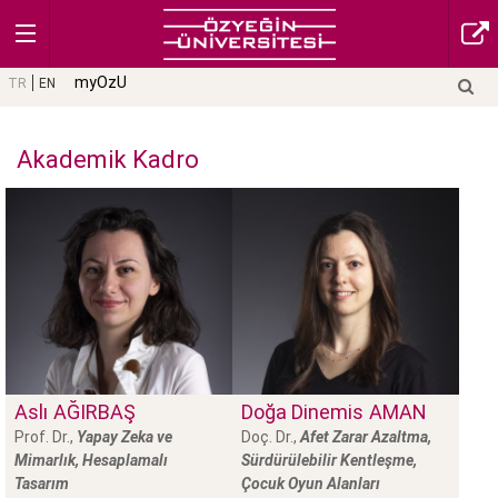
myOzU
TR
EN
Akademik Kadro
Aslı
AĞIRBAŞ
Doğa Dinemis
AMAN
Prof. Dr.,
Yapay Zeka ve
Doç. Dr.,
Afet Zarar Azaltma,
Mimarlık, Hesaplamalı
Sürdürülebilir Kentleşme,
Tasarım
Çocuk Oyun Alanları