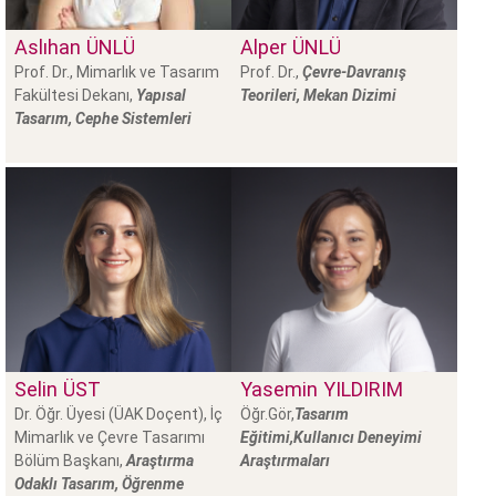
Aslıhan
ÜNLÜ
Alper
ÜNLÜ
Prof. Dr., Mimarlık ve Tasarım
Prof. Dr.,
Çevre-Davranış
Fakültesi Dekanı,
Yapısal
Teorileri, Mekan Dizimi
Tasarım, Cephe Sistemleri
Selin
ÜST
Yasemin
YILDIRIM
Dr. Öğr. Üyesi (ÜAK Doçent), İç
Öğr.Gör,
Tasarım
Mimarlık ve Çevre Tasarımı
Eğitimi,Kullanıcı Deneyimi
Bölüm Başkanı,
Araştırma
Araştırmaları
Odaklı Tasarım, Öğrenme