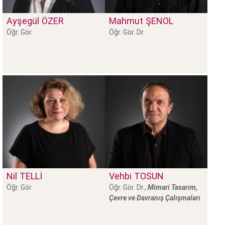
Ayşegül
ÖZER
Mahmut
ŞENOL
Öğr. Gör.
Öğr. Gör. Dr.
Nil
TELLİ
Vehbi
TOSUN
Öğr. Gör.
Öğr. Gör. Dr.,
Mimari Tasarım,
Çevre ve Davranış Çalışmaları