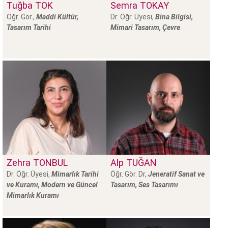
Tuğba
TOK
Semra
TOKAY
Öğr. Gör.,
Maddi Kültür,
Dr. Öğr. Üyesi,
Bina Bilgisi,
Tasarım Tarihi
Mimari Tasarım, Çevre
Zehra
TONBUL
Alp
TUĞAN
Dr. Öğr. Üyesi,
Mimarlık Tarihi
Öğr. Gör. Dr,
Jeneratif Sanat ve
ve Kuramı, Modern ve Güncel
Tasarım, Ses Tasarımı
Mimarlık Kuramı