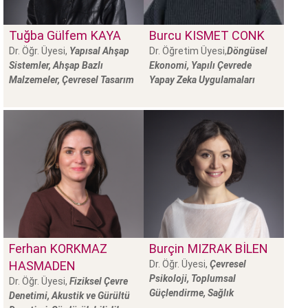
Tuğba Gülfem
KAYA
Burcu
KISMET CONK
Dr. Öğr. Üyesi,
Yapısal Ahşap
Dr. Öğretim Üyesi,
Döngüsel
Sistemler, Ahşap Bazlı
Ekonomi, Yapılı Çevrede
Malzemeler, Çevresel Tasarım
Yapay Zeka Uygulamaları
Ferhan
KORKMAZ
Burçin
MIZRAK BİLEN
HASMADEN
Dr. Öğr. Üyesi,
Çevresel
Psikoloji, Toplumsal
Dr. Öğr. Üyesi,
Fiziksel Çevre
Güçlendirme, Sağlık
Denetimi, Akustik ve Gürültü