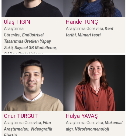
Ulaş
TİGİN
Hande
TUNÇ
Araştırma
Araştırma Görevlisi,
Kent
Görevlisi,
Endüstriyel
tarihi, Mimari teori
Tasarımda Üretken Yapay
Zekâ, Sayısal 3B Modelleme,
CAD ve Prototipleme
Onur
TURGUT
Hülya
YAVAŞ
Araştırma Görevlisi,
Film
Araştırma Görevlisi,
Mekansal
Araştırmaları, Videografik
algı, Nörofenomenoloji
Eleştiri