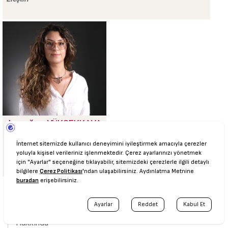
Armağan
YÜKSEKKAYA
Araştırma Görevlisi,
Toplumsal Tasarım
Araştırmaları,
Sürdürülebilirlik, Adaptif
Mekanlar
Mimarlık ve Tasarım Fakültesi
Hakkında