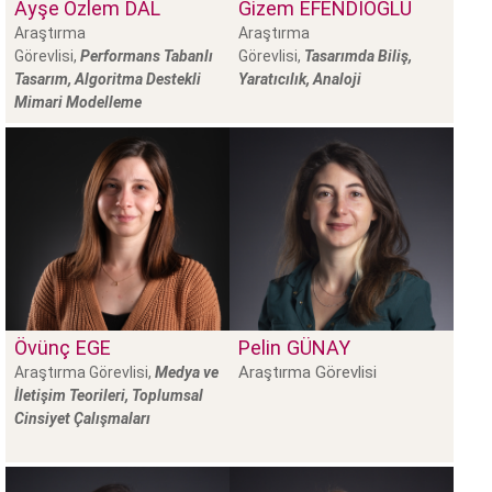
Ayşe Özlem
DAL
Gizem
EFENDİOĞLU
Araştırma
Araştırma
Görevlisi,
Performans Tabanlı
Görevlisi,
Tasarımda Biliş,
Tasarım, Algoritma Destekli
Yaratıcılık, Analoji
Mimari Modelleme
Övünç
EGE
Pelin
GÜNAY
Araştırma Görevlisi
Araştırma Görevlisi,
Medya ve
İletişim Teorileri, Toplumsal
Cinsiyet Çalışmaları