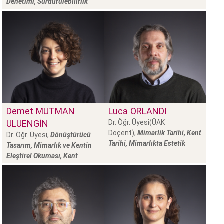
Denetimi, Sürdürülebilirlik
Demet
MUTMAN
Luca
ORLANDI
ULUENGİN
Dr. Öğr. Üyesi(ÜAK
Doçent),
Mimarlik Tarihi, Kent
Dr. Öğr. Üyesi,
Dönüştürücü
Tarihi, Mimarlıkta Estetik
Tasarım, Mimarlık ve Kentin
Eleştirel Okuması, Kent
Sosyolojisi