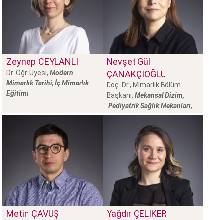
Zeynep
CEYLANLI
Nevşet Gül
Dr. Öğr. Üyesi,
Modern
ÇANAKÇIOĞLU
Mimarlık Tarihi, İç Mimarlık
Doç. Dr., Mimarlık Bölüm
Eğitimi
Başkanı,
Mekansal Dizim,
Pediyatrik Sağlık Mekanları,
Enformel Eğitim Mekanları
Metin
ÇAVUŞ
Yağdır
ÇELİKER