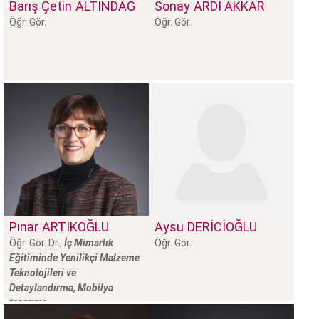
Barış Çetin
ALTINDAĞ
Sonay
ARDİ AKKAR
Öğr. Gör.
Öğr. Gör.
Pınar
ARTIKOĞLU
Aysu
DERİCİOĞLU
Öğr. Gör. Dr.,
İç Mimarlık
Öğr. Gör.
Eğitiminde Yenilikçi Malzeme
Teknolojileri ve
Detaylandırma, Mobilya
tasarımı