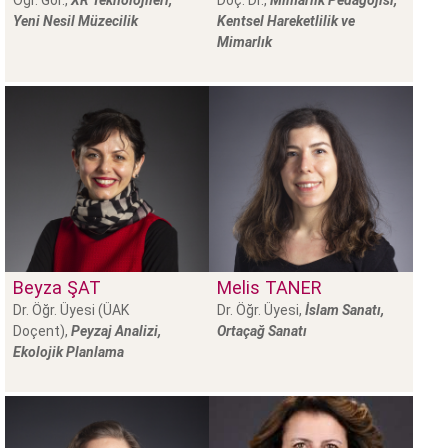
Öğr. Gör.,
XR Teknolojileri,
Doç. Dr.,
Mimarlık Pedagojisi,
Yeni Nesil Müzecilik
Kentsel Hareketlilik ve
Mimarlık
Beyza
ŞAT
Melis
TANER
Dr. Öğr. Üyesi (ÜAK
Dr. Öğr. Üyesi,
İslam Sanatı,
Doçent),
Peyzaj Analizi,
Ortaçağ Sanatı
Ekolojik Planlama