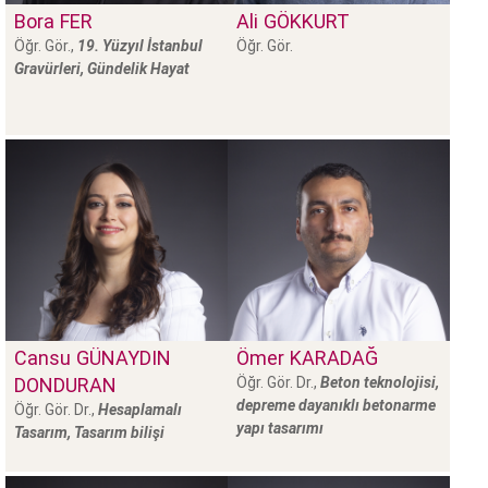
Bora
FER
Ali
GÖKKURT
Öğr. Gör.,
19. Yüzyıl İstanbul
Öğr. Gör.
Gravürleri, Gündelik Hayat
Cansu
GÜNAYDIN
Ömer
KARADAĞ
DONDURAN
Öğr. Gör. Dr.,
Beton teknolojisi,
depreme dayanıklı betonarme
Öğr. Gör. Dr.,
Hesaplamalı
yapı tasarımı
Tasarım, Tasarım bilişi