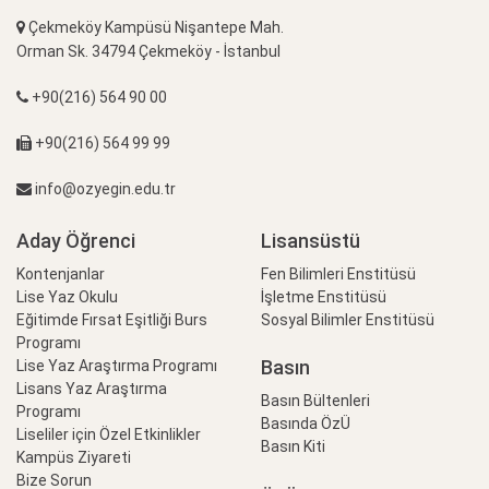
Çekmeköy Kampüsü Nişantepe Mah.
Orman Sk. 34794 Çekmeköy - İstanbul
+90(216) 564 90 00
+90(216) 564 99 99
info@ozyegin.edu.tr
Aday Öğrenci
Lisansüstü
Kontenjanlar
Fen Bilimleri Enstitüsü
Lise Yaz Okulu
İşletme Enstitüsü
Eğitimde Fırsat Eşitliği Burs
Sosyal Bilimler Enstitüsü
Programı
Basın
Lise Yaz Araştırma Programı
Lisans Yaz Araştırma
Basın Bültenleri
Programı
Basında ÖzÜ
Liseliler için Özel Etkinlikler
Basın Kiti
Kampüs Ziyareti
Bize Sorun