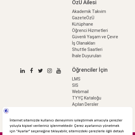
ÖzÜ Ailesi
Akademik Takvim
GazeteÖzÜ
Kütüphane
Öğrenci Hizmetleri
Güvenli Yaşam ve Çevre
İş Olanakları
Shuttle Saatleri
İhale Duyuruları
Öğrenciler İçin
LMS
SIS
Webmail
TYYÇ Kataloğu
Açılan Dersler
LinkProfessional
e-Ödeme