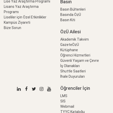
Basın
Lise Yaz Araştırma Programı
Lisans Yaz Araştırma
Basın Bültenleri
Programı
Basında ÖzÜ
Liseliler için Özel Etkinlikler
Basın Kiti
Kampüs Ziyareti
Bize Sorun
ÖzÜ Ailesi
Akademik Takvim
GazeteÖzÜ
Kütüphane
Öğrenci Hizmetleri
Güvenli Yaşam ve Çevre
İş Olanakları
Shuttle Saatleri
İhale Duyuruları
Öğrenciler İçin
LMS
SIS
Webmail
TYYÇ Kataloğu