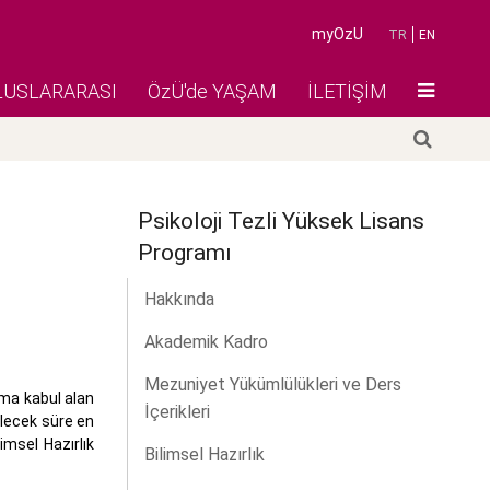
myOzU
TR
EN
LUSLARARASI
ÖzÜ'de YAŞAM
İLETİŞİM
Psikoloji Tezli Yüksek Lisans
Programı
Hakkında
Akademik Kadro
Mezuniyet Yükümlülükleri ve Ders
ama kabul alan
İçerikleri
ilecek süre en
imsel Hazırlık
Bilimsel Hazırlık