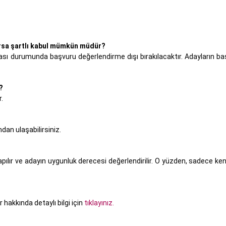
lursa şartlı kabul mümkün müdür?
ası durumunda başvuru değerlendirme dışı bırakılacaktır. Adayların baş
?
.
dan ulaşabilirsiniz.
pılır ve adayın uygunluk derecesi değerlendirilir. O yüzden, sadece ke
hakkında detaylı bilgi için
tıklayınız.