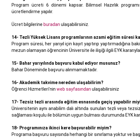
Program ücreti 6 dönemi kapsar. Bilimsel Hazırlık programı
ücretlendirme yapılır.
Ücret bilgilerine
buradan
ulaşabilirsiniz.
14- Tezli Yüksek Lisans programlarının azami eğitim süresi kaç
Program süresi, her yarıyıl için kayıt yaptırıp yaptırmadığına bak
mezun olamayan öğrencinin Üniversite ile ilişiği ilgili EYK kararıyla 
15- Bahar yarıyılında başvuru kabul ediyor musunuz?
Bahar Döneminde başvuru alınmamaktadır.
16- Akademik takvime nereden ulaşabilirim?
Öğrenci Hizmetleri’nin
web sayfasından
ulaşabilirsiniz
17- Tezsiz tezli arasında eğitim esnasında geçiş yapabilir mi
Üniversitenin aynı anabilim dalı altında sunulan tezli veya tezsiz
sağlaması koşulu ile bölümün uygun bulması durumunda EYK kararı
18- Programınıza ikinci kere başvurabilir miyim?
Programa başvuru sayısında herhangi bir sınırlama yoktur ve başv