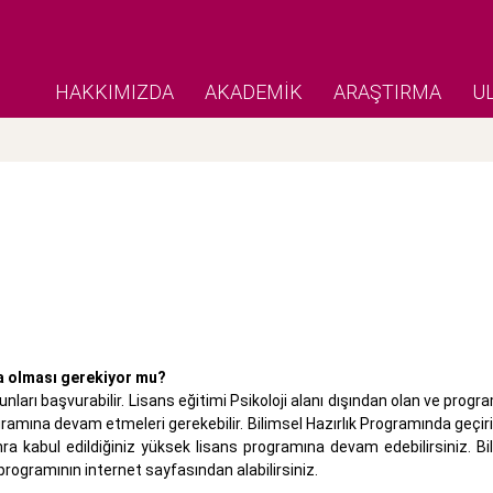
HAKKIMIZDA
AKADEMİK
ARAŞTIRMA
U
da olması gerekiyor mu?
ları başvurabilir. Lisans eğitimi Psikoloji alanı dışından olan ve progr
ogramına devam etmeleri gerekebilir. Bilimsel Hazırlık Programında geçir
nra kabul edildiğiniz yüksek lisans programına devam edebilirsiniz. Bil
 programının internet sayfasından alabilirsiniz.