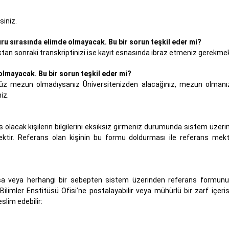
siniz.
u sırasında elimde olmayacak. Bu bir sorun teşkil eder mi?
uktan sonraki transkriptinizi ise kayıt esnasında ibraz etmeniz gerekmek
olmayacak. Bu bir sorun teşkil eder mi?
nüz mezun olmadıysanız Üniversitenizden alacağınız, mezun olmanız
iz.
?
lacak kişilerin bilgilerini eksiksiz girmeniz durumunda sistem üzer
cektir. Referans olan kişinin bu formu doldurması ile referans me
oksa veya herhangi bir sebepten sistem üzerinden referans formunu
imler Enstitüsü Ofisi’ne postalayabilir veya mühürlü bir zarf içeri
slim edebilir: