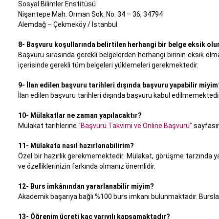
Sosyal Bilimler Enstitüsü
Nişantepe Mah. Orman Sok. No: 34 – 36, 34794
Alemdağ – Çekmeköy / İstanbul
8- Başvuru koşullarında belirtilen herhangi bir belge eksik o
Başvuru sırasında gerekli belgelerden herhangi birinin eksik olm
içerisinde gerekli tüm belgeleri yüklemeleri gerekmektedir.
9- İlan edilen başvuru tarihleri dışında başvuru yapabilir miyim
İlan edilen başvuru tarihleri dışında başvuru kabul edilmemektedir
10- Mülakatlar ne zaman yapılacaktır?
Mülakat tarihlerine
“Başvuru Takvimi ve Online Başvuru”
sayfasın
11- Mülakata nasıl hazırlanabilirim?
Özel bir hazırlık gerekmemektedir. Mülakat, görüşme tarzında ya
ve özelliklerinizin farkında olmanız önemlidir.
12- Burs imkânından yararlanabilir miyim?
Akademik başarıya bağlı %100 burs imkanı bulunmaktadır. Burslar 
13- Öğrenim ücreti kaç yarıyılı kapsamaktadır?