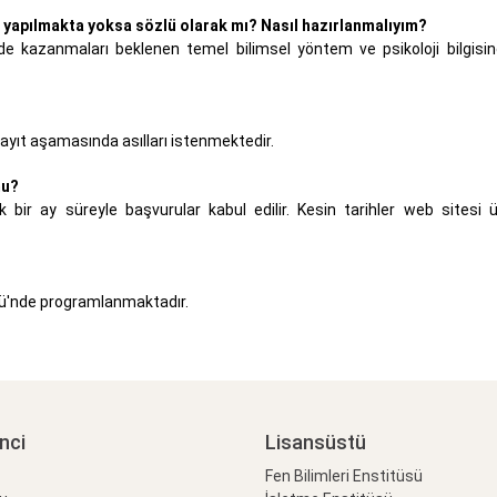
mı yapılmakta yoksa sözlü olarak mı? Nasıl hazırlanmalıyım?
inde kazanmaları beklenen temel bilimsel yöntem ve psikoloji bilgis
kayıt aşamasında asılları istenmektedir.
mu?
 bir ay süreyle başvurular kabul edilir. Kesin tarihler web sitesi 
sü'nde programlanmaktadır.
nci
Lisansüstü
Fen Bilimleri Enstitüsü