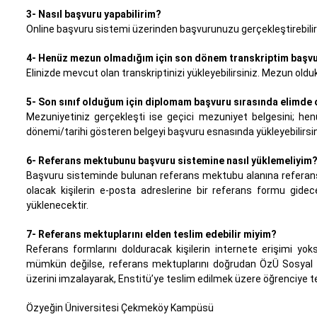
3- Nasıl başvuru yapabilirim?
Online başvuru sistemi üzerinden başvurunuzu gerçekleştirebilir
4- Henüz mezun olmadığım için son dönem transkriptim başvur
Elinizde mevcut olan transkriptinizi yükleyebilirsiniz. Mezun old
5- Son sınıf olduğum için diplomam başvuru sırasında elimde 
Mezuniyetiniz gerçekleşti ise geçici mezuniyet belgesini; he
dönemi/tarihi gösteren belgeyi başvuru esnasında yükleyebilirsin
6- Referans mektubunu başvuru sistemine nasıl yüklemeliyim
Başvuru sisteminde bulunan referans mektubu alanına referans o
olacak kişilerin e-posta adreslerine bir referans formu gide
yüklenecektir.
7- Referans mektuplarını elden teslim edebilir miyim?
Referans formlarını dolduracak kişilerin internete erişimi y
mümkün değilse, referans mektuplarını doğrudan ÖzÜ Sosyal Bil
üzerini imzalayarak, Enstitü’ye teslim edilmek üzere öğrenciye te
Özyeğin Üniversitesi Çekmeköy Kampüsü