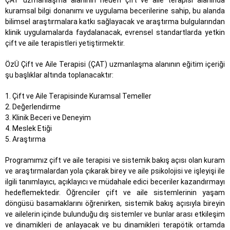
ÇAT uzmanlaşma alanının hedefi çift ve aile terapisi alanında
kuramsal bilgi donanımı ve uygulama becerilerine sahip, bu alanda
bilimsel araştırmalara katkı sağlayacak ve araştırma bulgularından
klinik uygulamalarda faydalanacak, evrensel standartlarda yetkin
çift ve aile terapistleri yetiştirmektir.
ÖzÜ Çift ve Aile Terapisi (ÇAT) uzmanlaşma alanının eğitim içeriği
şu başlıklar altında toplanacaktır:
1. Çift ve Aile Terapisinde Kuramsal Temeller
2. Değerlendirme
3. Klinik Beceri ve Deneyim
4. Meslek Etiği
5. Araştırma
Programımız çift ve aile terapisi ve sistemik bakış açısı olan kuram
ve araştırmalardan yola çıkarak birey ve aile psikolojisi ve işleyişi ile
ilgili tanımlayıcı, açıklayıcı ve müdahale edici beceriler kazandırmayı
hedeflemektedir. Öğrenciler çift ve aile sistemlerinin yaşam
döngüsü basamaklarını öğrenirken, sistemik bakış açısıyla bireyin
ve ailelerin içinde bulunduğu dış sistemler ve bunlar arası etkileşim
ve dinamikleri de anlayacak ve bu dinamikleri terapötik ortamda