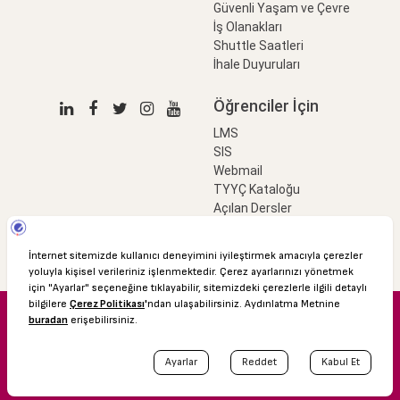
Güvenli Yaşam ve Çevre
İş Olanakları
Shuttle Saatleri
İhale Duyuruları
Öğrenciler İçin
LMS
SIS
Webmail
TYYÇ Kataloğu
Açılan Dersler
LinkProfessional
e-Ödeme
© 2016 Özyeğin Üniversitesi
Shuttle Saatleri
Akademik Takvim
Kişisel Verilerin Korunması
Bilgi Edinme