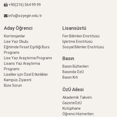
+90(216) 564 99 99
info@ozyegin.edu.tr
Aday Öğrenci
Lisansüstü
Kontenjanlar
Fen Bilimleri Enstitüsü
Lise Yaz Okulu
İşletme Enstitüsü
Eğitimde Fırsat Eşitliği Burs
Sosyal Bilimler Enstitüsü
Programı
Basın
Lise Yaz Araştırma Programı
Lisans Yaz Araştırma
Basın Bültenleri
Programı
Basında ÖzÜ
Liseliler için Özel Etkinlikler
Basın Kiti
Kampüs Ziyareti
Bize Sorun
ÖzÜ Ailesi
Akademik Takvim
GazeteÖzÜ
Kütüphane
Öğrenci Hizmetleri