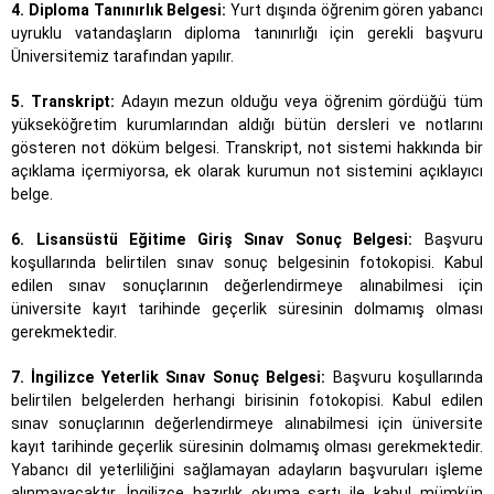
4. Diploma Tanınırlık Belgesi:
Yurt dışında öğrenim gören yabancı
uyruklu vatandaşların diploma tanınırlığı için gerekli başvuru
Üniversitemiz tarafından yapılır.
5. Transkript:
Adayın mezun olduğu veya öğrenim gördüğü tüm
yükseköğretim kurumlarından aldığı bütün dersleri ve notlarını
gösteren not döküm belgesi. Transkript, not sistemi hakkında bir
açıklama içermiyorsa, ek olarak kurumun not sistemini açıklayıcı
belge.
6. Lisansüstü Eğitime Giriş Sınav Sonuç Belgesi:
Başvuru
koşullarında belirtilen sınav sonuç belgesinin fotokopisi. Kabul
edilen sınav sonuçlarının değerlendirmeye alınabilmesi için
üniversite kayıt tarihinde geçerlik süresinin dolmamış olması
gerekmektedir.
7. İngilizce Yeterlik Sınav Sonuç Belgesi:
Başvuru koşullarında
belirtilen belgelerden herhangi birisinin fotokopisi. Kabul edilen
sınav sonuçlarının değerlendirmeye alınabilmesi için üniversite
kayıt tarihinde geçerlik süresinin dolmamış olması gerekmektedir.
Yabancı dil yeterliliğini sağlamayan adayların başvuruları işleme
alınmayacaktır. İngilizce hazırlık okuma şartı ile kabul mümkün