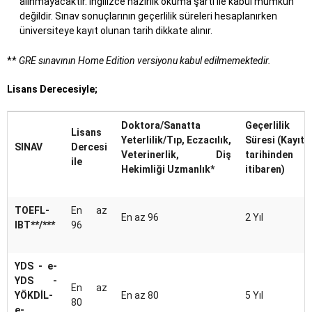
alınmayacaktır. İngilizce hazırlık okuma şartı ile kabul mümkün
değildir. Sınav sonuçlarının geçerlilik süreleri hesaplanırken
üniversiteye kayıt olunan tarih dikkate alınır.
**
GRE sınavının Home Edition versiyonu kabul edilmemektedir.
Lisans Derecesiyle;
Doktora/Sanatta
Geçerlilik
Lisans
Yeterlilik/Tıp, Eczacılık,
Süresi (Kayıt
SINAV
Dercesi
Veterinerlik, Diş
tarihinden
ile
Hekimliği Uzmanlık*
itibaren)
TOEFL-
En az
En az 96
2 Yıl
IBT**/***
96
YDS - e-
YDS -
En az
YÖKDİL-
En az 80
5 Yıl
80
e-