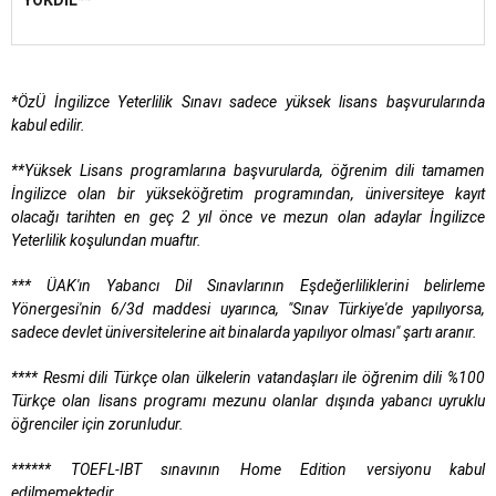
YÖKDİL**
*ÖzÜ İngilizce Yeterlilik Sınavı sadece yüksek lisans başvurularında
kabul edilir.
**Yüksek Lisans programlarına başvurularda, öğrenim dili tamamen
İngilizce olan bir yükseköğretim programından, üniversiteye kayıt
olacağı tarihten en geç 2 yıl önce ve mezun olan adaylar İngilizce
Yeterlilik koşulundan muaftır.
*** ÜAK'ın Yabancı Dil Sınavlarının Eşdeğerliliklerini belirleme
Yönergesi'nin 6/3d maddesi uyarınca, "Sınav Türkiye'de yapılıyorsa,
sadece devlet üniversitelerine ait binalarda yapılıyor olması" şartı aranır.
**** Resmi dili Türkçe olan ülkelerin vatandaşları ile öğrenim dili %100
Türkçe olan lisans programı mezunu olanlar dışında yabancı uyruklu
öğrenciler için zorunludur.
******
TOEFL-IBT sınavının Home Edition versiyonu kabul
edilmemektedir.