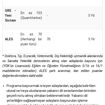
GRE -
En az 153
Yeni
-
5 Yıl
(Quantitative)
Sistem
En az 70
ALES
(Herhangi bir
70
5 Yıl
puan türü)
* Doktora, Tıp, Eczacılık, Veterinerlik, Dış Hekimliği uzmanlık alanlarında
ve Sanatta Yeterlilik derecelerini almış olan adaylarda başvuru için
(YÖK’ün Lisansüstü Eğitim ve Öğretim Yönetmeliğinin 5/1b ve 16/1
maddelerine istinaden) ALES şartı aranmaz, ilan edilen puanlar
değerlendirmelere dahil edilir.
Programa başvurmak isteyen adaylardan, aşağıda belirtilen
ulusal ve/veya uluslararası yabancı dil sınavlarından birinden
geçerli notu almış olmaları beklenmektedir. Yabancı dil
yeterliliğini sağlayamayan adayların başvuruları işleme