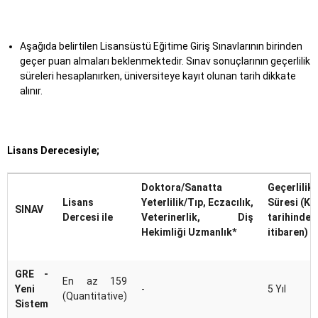
Aşağıda belirtilen Lisansüstü Eğitime Giriş Sınavlarının birinden
geçer puan almaları beklenmektedir. Sınav sonuçlarının geçerlilik
süreleri hesaplanırken, üniversiteye kayıt olunan tarih dikkate
alınır.
Lisans Derecesiyle;
Doktora/Sanatta
Geçerlilik
Lisans
Yeterlilik/Tıp, Eczacılık,
Süresi (Ka
SINAV
Dercesi ile
Veterinerlik, Diş
tarihinden
Hekimliği Uzmanlık*
itibaren)
GRE -
En az 159
Yeni
-
5 Yıl
(Quantitative)
Sistem