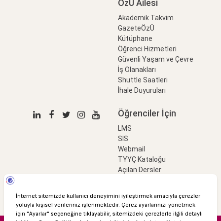
ÖzÜ Ailesi
Akademik Takvim
GazeteÖzÜ
Kütüphane
Öğrenci Hizmetleri
Güvenli Yaşam ve Çevre
İş Olanakları
Shuttle Saatleri
İhale Duyuruları
Öğrenciler İçin
LMS
SIS
Webmail
TYYÇ Kataloğu
Açılan Dersler
LinkProfessional
e-Ödeme