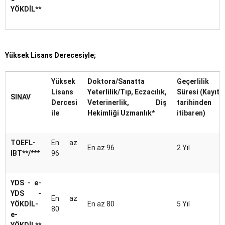
YÖKDİL**
Yüksek Lisans Derecesiyle;
Yüksek
Doktora/Sanatta
Geçerlilik
Lisans
Yeterlilik/Tıp, Eczacılık,
Süresi (Kayıt
SINAV
Dercesi
Veterinerlik, Diş
tarihinden
ile
Hekimliği Uzmanlık*
itibaren)
TOEFL-
En az
En az 96
2 Yıl
IBT**/***
96
YDS - e-
YDS -
En az
YÖKDİL-
En az 80
5 Yıl
80
e-