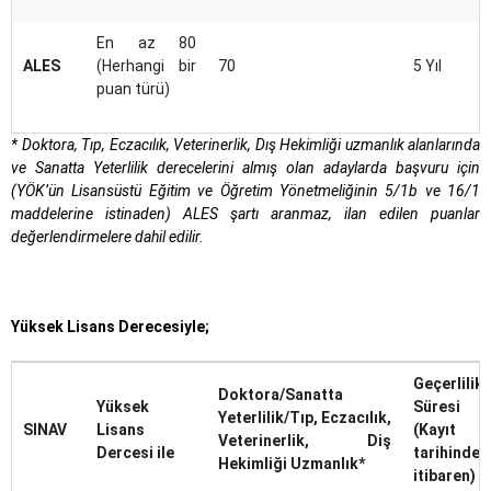
En az 80
ALES
(Herhangi bir
70
5 Yıl
puan türü)
* Doktora, Tıp, Eczacılık, Veterinerlik, Dış Hekimliği uzmanlık alanlarında
ve Sanatta Yeterlilik derecelerini almış olan adaylarda başvuru için
(YÖK’ün Lisansüstü Eğitim ve Öğretim Yönetmeliğinin 5/1b ve 16/1
maddelerine istinaden) ALES şartı aranmaz, ilan edilen puanlar
değerlendirmelere dahil edilir.
Yüksek Lisans Derecesiyle;
Geçerlilik
Doktora/Sanatta
Yüksek
Süresi
Yeterlilik/Tıp, Eczacılık,
SINAV
Lisans
(Kayıt
Veterinerlik, Diş
Dercesi ile
tarihinden
Hekimliği Uzmanlık*
itibaren)