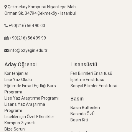
Çekmeköy Kampüsü Nişantepe Mah.
Orman Sk. 34794 Çekmeköy - İstanbul
+90(216) 564 90 00
+90(216) 564 99 99
info@ozyegin.edu.tr
Aday Öğrenci
Lisansüstü
Kontenjanlar
Fen Bilimleri Enstitüsü
Lise Yaz Okulu
İşletme Enstitüsü
Eğitimde Fırsat Eşitliği Burs
Sosyal Bilimler Enstitüsü
Programı
Basın
Lise Yaz Araştırma Programı
Lisans Yaz Araştırma
Basın Bültenleri
Programı
Basında ÖzÜ
Liseliler için Özel Etkinlikler
Basın Kiti
Kampüs Ziyareti
Bize Sorun