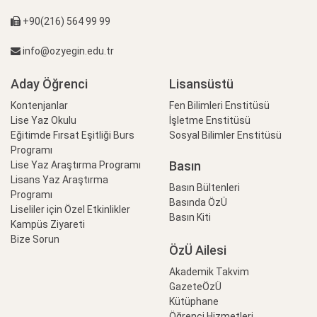
+90(216) 564 99 99
info@ozyegin.edu.tr
Aday Öğrenci
Lisansüstü
Kontenjanlar
Fen Bilimleri Enstitüsü
Lise Yaz Okulu
İşletme Enstitüsü
Eğitimde Fırsat Eşitliği Burs
Sosyal Bilimler Enstitüsü
Programı
Basın
Lise Yaz Araştırma Programı
Lisans Yaz Araştırma
Basın Bültenleri
Programı
Basında ÖzÜ
Liseliler için Özel Etkinlikler
Basın Kiti
Kampüs Ziyareti
Bize Sorun
ÖzÜ Ailesi
Akademik Takvim
GazeteÖzÜ
Kütüphane
Öğrenci Hizmetleri