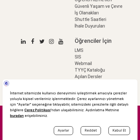
Güvenli Yaşam ve Çevre
İş Olanakları
Shuttle Saatleri
İhale Duyuruları
Öğrenciler İçin
LMS
SIS
Webmail
TYYÇ Kataloğu
Açılan Dersler
LinkProfessional
e-Ödeme
© 2016 Özyeğin Üniversitesi
Shuttle Saatleri
Akademik Takvim
Kişisel Verilerin Korunması
Bilgi Edinme