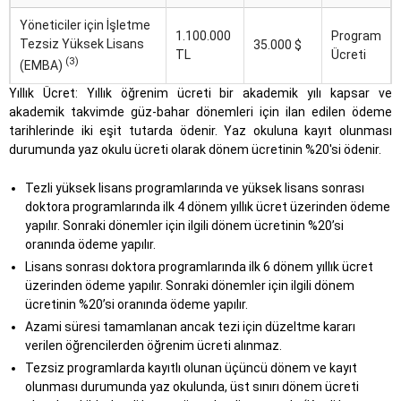
Yöneticiler için İşletme
1.100.000
Program
Tezsiz Yüksek Lisans
35.000 $
TL
Ücreti
(3)
(EMBA)
Yıllık Ücret: Yıllık öğrenim ücreti bir akademik yılı kapsar ve
akademik takvimde güz-bahar dönemleri için ilan edilen ödeme
tarihlerinde iki eşit tutarda ödenir. Yaz okuluna kayıt olunması
durumunda yaz okulu ücreti olarak dönem ücretinin %20'si ödenir.
Tezli yüksek lisans programlarında ve yüksek lisans sonrası
doktora programlarında ilk 4 dönem yıllık ücret üzerinden ödeme
yapılır. Sonraki dönemler için ilgili dönem ücretinin %20’si
oranında ödeme yapılır.
Lisans sonrası doktora programlarında ilk 6 dönem yıllık ücret
üzerinden ödeme yapılır. Sonraki dönemler için ilgili dönem
ücretinin %20’si oranında ödeme yapılır.
Azami süresi tamamlanan ancak tezi için düzeltme kararı
verilen öğrencilerden öğrenim ücreti alınmaz.
Tezsiz programlarda kayıtlı olunan üçüncü dönem ve kayıt
olunması durumunda yaz okulunda, üst sınırı dönem ücreti