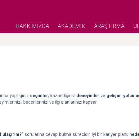
HAKKIMIZDA
AKADEMİK
ARAŞTIRMA
U
unca yaptığınız
seçimler
, kazandığınız
deneyimler
ve
gelişim yolcul
yimlerinizi, becerilerinizi ve ilgi alanlarınızı kapsar.
l ulaşırım?”
sorularına cevap bulma sürecidir. İyi bir kariyer planı;
hede