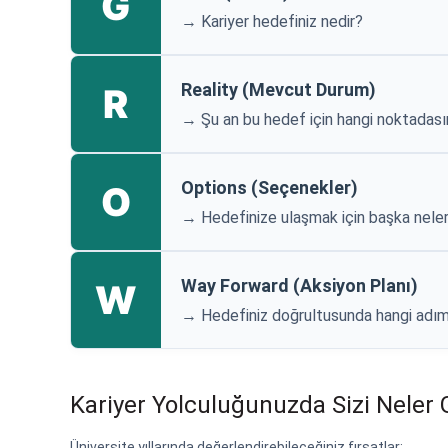
G
→ Kariyer hedefiniz nedir?
Reality (Mevcut Durum)
R
→ Şu an bu hedef için hangi noktadası
Options (Seçenekler)
O
→ Hedefinize ulaşmak için başka neler 
Way Forward (Aksiyon Planı)
W
→ Hedefiniz doğrultusunda hangi adıml
Kariyer Yolculuğunuzda Sizi Neler 
Üniversite yıllarında değerlendirebileceğiniz fırsatlar: