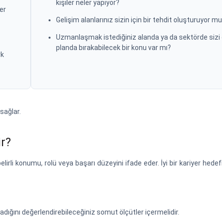
kişiler neler yapıyor?
er
Gelişim alanlarınız sizin için bir tehdit oluşturuyor m
Uzmanlaşmak istediğiniz alanda ya da sektörde sizi 
planda bırakabilecek bir konu var mı?
rk
 sağlar.
ir?
elirli konumu, rolü veya başarı düzeyini ifade eder. İyi bir kariyer hed
adığını değerlendirebileceğiniz somut ölçütler içermelidir.