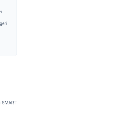
u?
geri
efi SMART