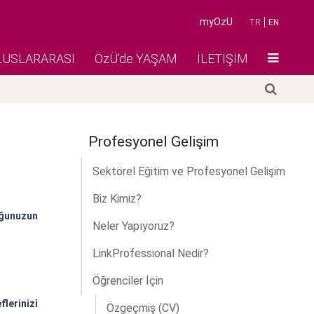
myOzU
TR
EN
LUSLARARASI
ÖzÜ'de YAŞAM
İLETİŞİM
Profesyonel Gelişim
Sektörel Eğitim ve Profesyonel Gelişim
Biz Kimiz?
uğunuzun
Neler Yapıyoruz?
LinkProfessional Nedir?
Öğrenciler İçin
flerinizi
Özgeçmiş (CV)