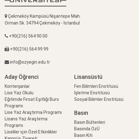
Çekmeköy Kampüsü Nişantepe Mah.
Orman Sk. 34794 Çekmeköy - İstanbul
+90(216) 564 90 00
+90(216) 564 99 99
info@ozyegin.edu.tr
Aday Öğrenci
Lisansüstü
Kontenjanlar
Fen Bilimleri Enstitüsü
Lise Yaz Okulu
İşletme Enstitüsü
Eğitimde Fırsat Eşitliği Burs
Sosyal Bilimler Enstitüsü
Programı
Basın
Lise Yaz Araştırma Programı
Lisans Yaz Araştırma
Basın Bültenleri
Programı
Basında ÖzÜ
Liseliler için Özel Etkinlikler
Basın Kiti
Kampüs Ziyareti