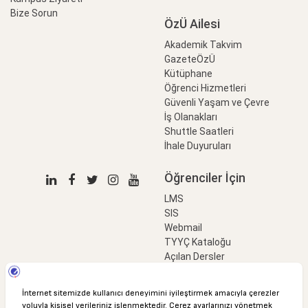
Bize Sorun
ÖzÜ Ailesi
Akademik Takvim
GazeteÖzÜ
Kütüphane
Öğrenci Hizmetleri
Güvenli Yaşam ve Çevre
İş Olanakları
Shuttle Saatleri
İhale Duyuruları
Öğrenciler İçin
LMS
SIS
Webmail
TYYÇ Kataloğu
Açılan Dersler
LinkProfessional
e-Ödeme