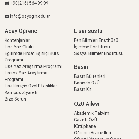
+90(216) 564 99 99
info@ozyegin.edu.tr
Aday Öğrenci
Lisansüstü
Kontenjanlar
Fen Bilimleri Enstitüsü
Lise Yaz Okulu
İşletme Enstitüsü
Eğitimde Fırsat Eşitliği Burs
Sosyal Bilimler Enstitüsü
Programı
Basın
Lise Yaz Araştırma Programı
Lisans Yaz Araştırma
Basın Bültenleri
Programı
Basında ÖzÜ
Liseliler için Özel Etkinlikler
Basın Kiti
Kampüs Ziyareti
Bize Sorun
ÖzÜ Ailesi
Akademik Takvim
GazeteÖzÜ
Kütüphane
Öğrenci Hizmetleri