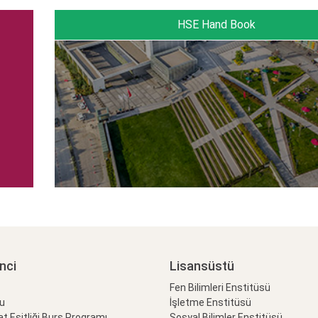
HSE Hand Book
nci
Lisansüstü
Fen Bilimleri Enstitüsü
lu
İşletme Enstitüsü
at Eşitliği Burs Programı
Sosyal Bilimler Enstitüsü