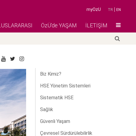
myOzU
TR
EN
LUSLARARASI
ÖzÜ'de YAŞAM
İLETİŞİM
Biz Kimiz?
HSE Yönetim Sistemleri
Sistematik HSE
Sağlık
Güvenli Yaşam
Çevresel Sürdürülebilirlik