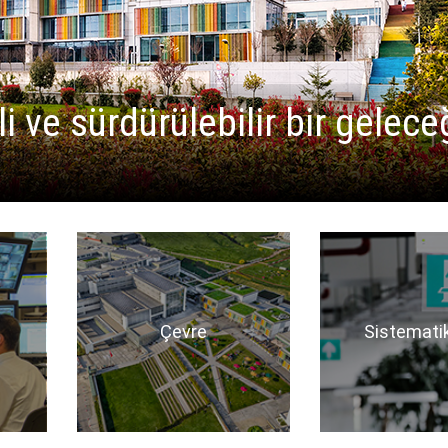
 ve sürdürülebilir bir gelece
Çevre
Sistemati