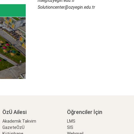
hse@ozyegin.edu.tr
Solutioncenter@ozyegin.edu.tr
ÖzÜ Ailesi
Öğrenciler İçin
Akademik Takvim
LMS
GazeteÖzÜ
SIS
Kütüphane
Webmail