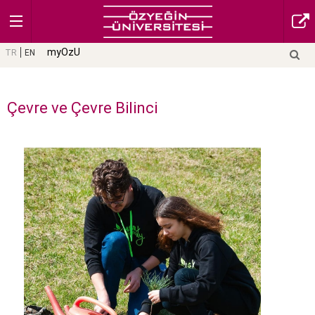
myOzU
TR
EN
Çevre ve Çevre Bilinci