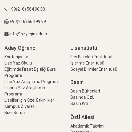
+90(216) 564 90 00
+90(216) 564 99 99
info@ozyegin.edu.tr
Aday Öğrenci
Lisansüstü
Kontenjanlar
Fen Bilimleri Enstitüsü
Lise Yaz Okulu
İşletme Enstitüsü
Eğitimde Fırsat Eşitliği Burs
Sosyal Bilimler Enstitüsü
Programı
Basın
Lise Yaz Araştırma Programı
Lisans Yaz Araştırma
Basın Bültenleri
Programı
Basında ÖzÜ
Liseliler için Özel Etkinlikler
Basın Kiti
Kampüs Ziyareti
Bize Sorun
ÖzÜ Ailesi
Akademik Takvim