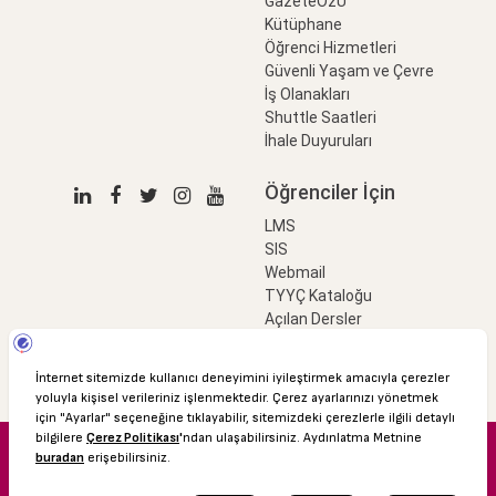
GazeteÖzÜ
Kütüphane
Öğrenci Hizmetleri
Güvenli Yaşam ve Çevre
İş Olanakları
Shuttle Saatleri
İhale Duyuruları
Öğrenciler İçin
LMS
SIS
Webmail
TYYÇ Kataloğu
Açılan Dersler
LinkProfessional
e-Ödeme
© 2016 Özyeğin Üniversitesi