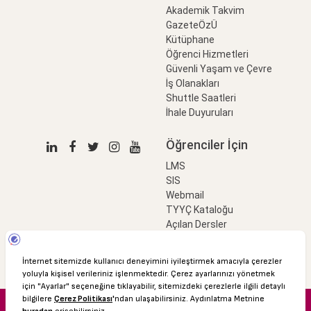
Akademik Takvim
GazeteÖzÜ
Kütüphane
Öğrenci Hizmetleri
Güvenli Yaşam ve Çevre
İş Olanakları
Shuttle Saatleri
İhale Duyuruları
Öğrenciler İçin
LMS
SIS
Webmail
TYYÇ Kataloğu
Açılan Dersler
LinkProfessional
e-Ödeme
© 2016 Özyeğin Üniversitesi