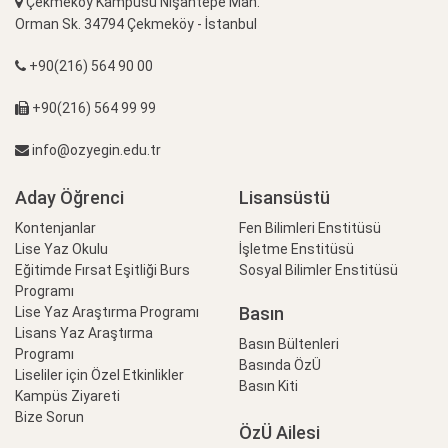
Çekmeköy Kampüsü Nişantepe Mah.
Orman Sk. 34794 Çekmeköy - İstanbul
+90(216) 564 90 00
+90(216) 564 99 99
info@ozyegin.edu.tr
Aday Öğrenci
Lisansüstü
Kontenjanlar
Fen Bilimleri Enstitüsü
Lise Yaz Okulu
İşletme Enstitüsü
Eğitimde Fırsat Eşitliği Burs
Sosyal Bilimler Enstitüsü
Programı
Basın
Lise Yaz Araştırma Programı
Lisans Yaz Araştırma
Basın Bültenleri
Programı
Basında ÖzÜ
Liseliler için Özel Etkinlikler
Basın Kiti
Kampüs Ziyareti
Bize Sorun
ÖzÜ Ailesi