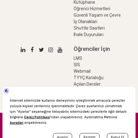
Kütüphane
Öğrenci Hizmetleri
Güvenli Yaşam ve Çevre
İş Olanakları
Shuttle Saatleri
İhale Duyuruları
Öğrenciler İçin
LMS
SIS
Webmail
TYYÇ Kataloğu
Açılan Dersler
LinkProfessional
e-Ödeme
© 2016 Özyeğin Üniversitesi
Shuttle Saatleri
Akademik Takvim
Kişisel Verilerin Korunması