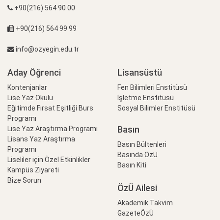
+90(216) 564 90 00
+90(216) 564 99 99
info@ozyegin.edu.tr
Aday Öğrenci
Lisansüstü
Kontenjanlar
Fen Bilimleri Enstitüsü
Lise Yaz Okulu
İşletme Enstitüsü
Eğitimde Fırsat Eşitliği Burs
Sosyal Bilimler Enstitüsü
Programı
Basın
Lise Yaz Araştırma Programı
Lisans Yaz Araştırma
Basın Bültenleri
Programı
Basında ÖzÜ
Liseliler için Özel Etkinlikler
Basın Kiti
Kampüs Ziyareti
Bize Sorun
ÖzÜ Ailesi
Akademik Takvim
GazeteÖzÜ