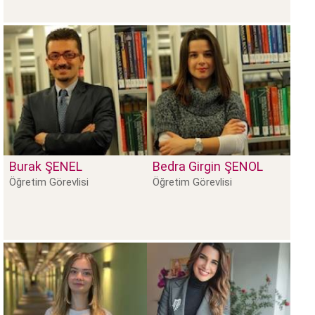
Burak
ŞENEL
Bedra Girgin
ŞENOL
Öğretim Görevlisi
Öğretim Görevlisi