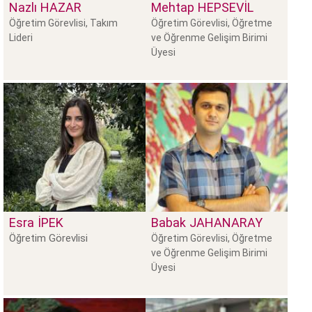
Nazlı
HAZAR
Mehtap
HEPSEVİL
Öğretim Görevlisi, Takım
Öğretim Görevlisi, Öğretme
Lideri
ve Öğrenme Gelişim Birimi
Üyesi
Esra
İPEK
Babak
JAHANARAY
Öğretim Görevlisi
Öğretim Görevlisi, Öğretme
ve Öğrenme Gelişim Birimi
Üyesi