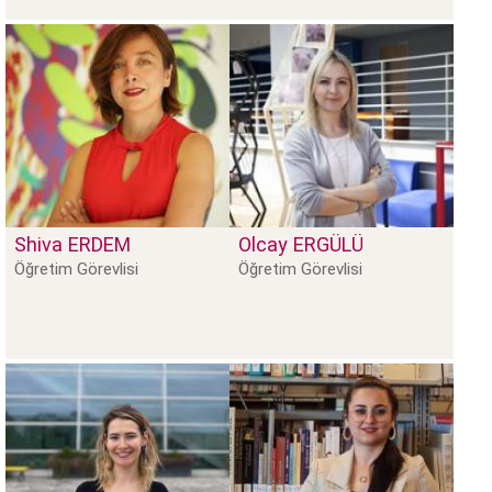
Shiva
ERDEM
Olcay
ERGÜLÜ
Öğretim Görevlisi
Öğretim Görevlisi