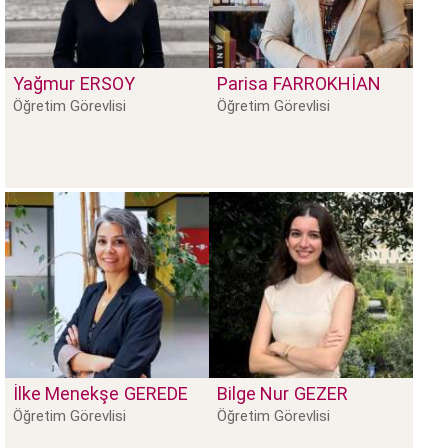
Yağmur
ERSOY
Parisa
FARROKHIAN
Öğretim Görevlisi
Öğretim Görevlisi
İlke Menekşe
GEREDE
Bilge Nur
GEZER
Öğretim Görevlisi
Öğretim Görevlisi