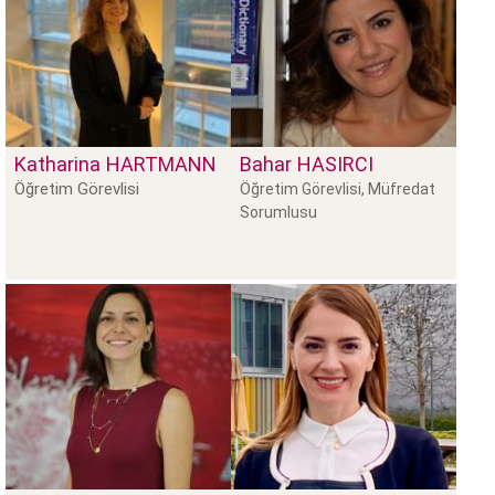
Katharina
HARTMANN
Bahar
HASIRCI
Öğretim Görevlisi
Öğretim Görevlisi, Müfredat
Sorumlusu