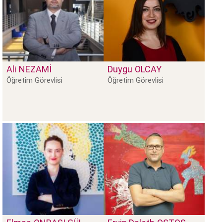
Ali
NEZAMI
Duygu
OLCAY
Öğretim Görevlisi
Öğretim Görevlisi