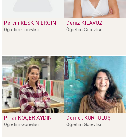
Pervin
KESKIN ERGIN
Deniz
KILAVUZ
Öğretim Görevlisi
Öğretim Görevlisi
Pınar
KOÇER AYDIN
Demet
KURTULUŞ
Öğretim Görevlisi
Öğretim Görevlisi