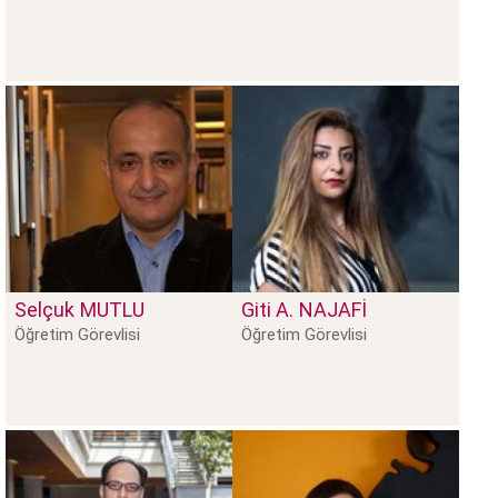
Selçuk
MUTLU
Giti A.
NAJAFI
Öğretim Görevlisi
Öğretim Görevlisi