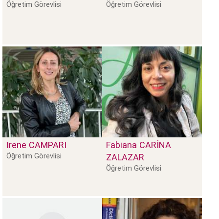
Öğretim Görevlisi
Öğretim Görevlisi
Irene
CAMPARI
Fabiana
CARINA
Öğretim Görevlisi
ZALAZAR
Öğretim Görevlisi