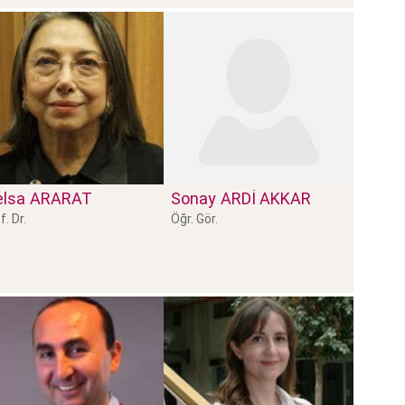
lsa
ARARAT
Sonay
ARDİ AKKAR
f. Dr.
Öğr. Gör.