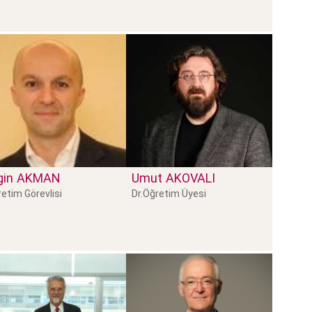
gin
AKMAN
Umut
AKOVALI
etim Görevlisi
Dr.Öğretim Üyesi