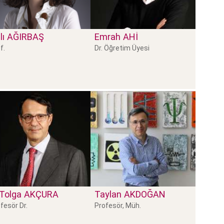
lı
AĞIRBAŞ
Emrah
AHI
f.
Dr. Öğretim Üyesi
Tolga
AKÇURA
Taylan
AKDOĞAN
fesör Dr.
Profesör, Müh.