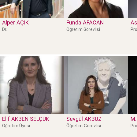
Alper
AÇIK
Funda
AFACAN
As
Dr.
Öğretim Görevlisi
Pro
Elif
AKBEN SELÇUK
Sevgül
AKBUZ
M.
Öğretim Görevlisi
Öğretim Üyesi
Pro