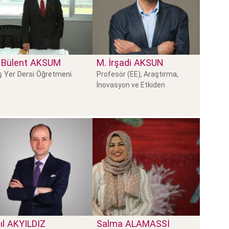
 Bülent
AKSUM
M. İrşadi
AKSUN
 Yer Dersi Öğretmeni
Profesör (EE), Araştırma,
İnovasyon ve Etkiden
ıl
AKYILDIZ
Salma
ALAMASSI