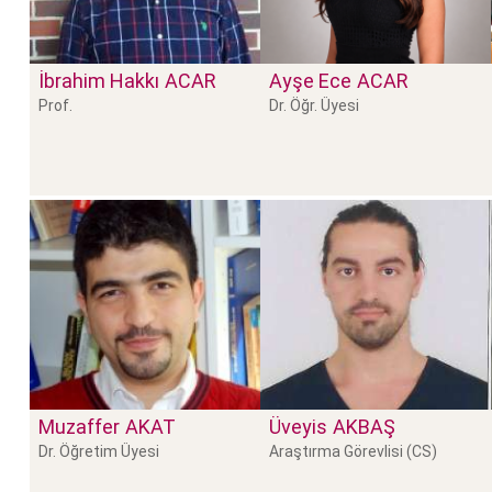
İbrahim Hakkı
ACAR
Ayşe Ece
ACAR
Prof.
Dr. Öğr. Üyesi
Muzaffer
AKAT
Üveyis
AKBAŞ
Dr. Öğretim Üyesi
Araştırma Görevlisi (CS)