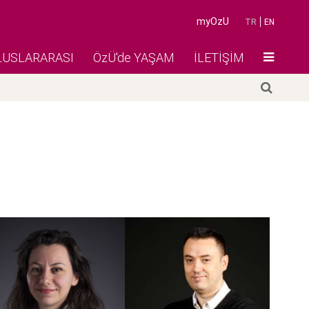
myOzU
TR
EN
LUSLARARASI
ÖzÜ'de YAŞAM
İLETİŞİM