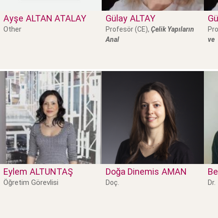
Ayşe
ALTAN ATALAY
Gülay
ALTAY
Gü
Other
Profesör (CE),
Çelik Yapıların
Pro
Anal
ve
Eylem
ALTUNTAŞ
Doğa Dinemis
AMAN
Be
Öğretim Görevlisi
Doç.
Dr.