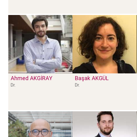
Ahmed
AKGİRAY
Başak
AKGÜL
Dr.
Dr.