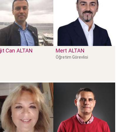
ğit Can
ALTAN
Mert
ALTAN
Öğretim Görevlisi