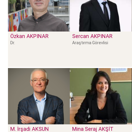
Özkan
AKPINAR
Sercan
AKPINAR
Dr.
Araştırma Görevlisi
M. İrşadi
AKSUN
Mina Seraj
AKŞIT