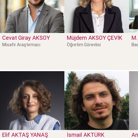
Cevat Giray
AKSOY
Müjdem
AKSOY ÇEVIK
M.
Baş
Misafir Araştırmacı
Öğretim Görevlisi
Elif
AKTAŞ YANAŞ
İsmail
AKTÜRK
An