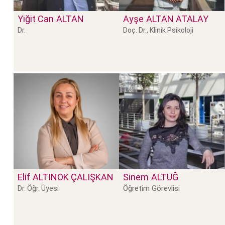
Yiğit Can
ALTAN
Ayşe
ALTAN ATALAY
Dr.
Doç. Dr., Klinik Psikoloji
Elif
ALTINOK ÇALIŞKAN
Sinem
ALTUĞ
Öğretim Görevlisi
Dr. Öğr. Üyesi