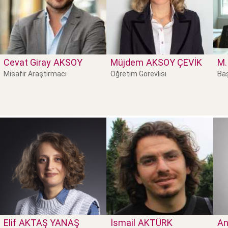
Cevat Giray
AKSOY
Müjdem
AKSOY ÇEVIK
M.
Baş
Misafir Araştırmacı
Öğretim Görevlisi
Elif
AKTAŞ YANAŞ
İsmail
AKTÜRK
An