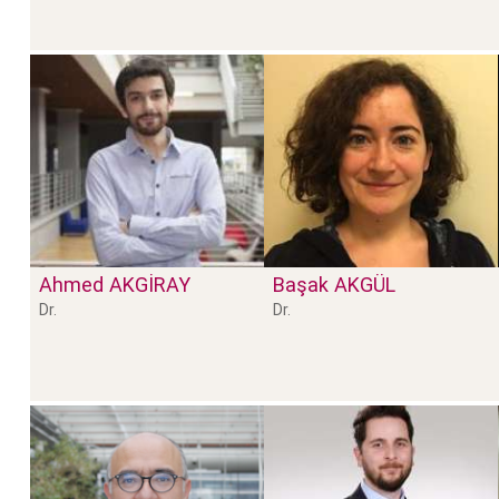
Ahmed
AKGİRAY
Başak
AKGÜL
Dr.
Dr.