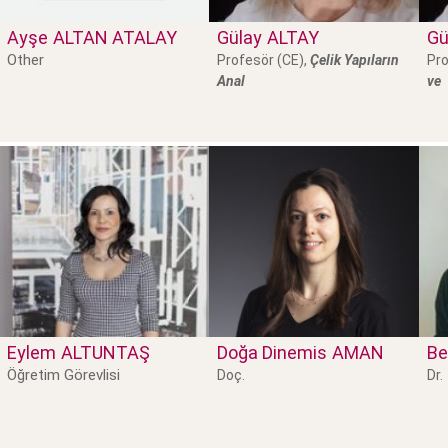
Ayşe
ALTAN ATALAY
Gülay
ALTAY
Gü
Other
Profesör (CE),
Çelik Yapıların
Pro
Anal
ve
Eylem
ALTUNTAŞ
Doğa Dinemis
AMAN
Be
Öğretim Görevlisi
Doç.
Dr.