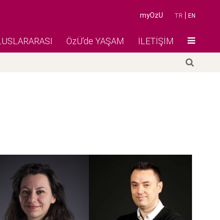
myOzU
TR
EN
LUSLARARASI
ÖzÜ'de YAŞAM
İLETİŞİM