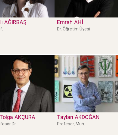
lı
AĞIRBAŞ
Emrah
AHI
f.
Dr. Öğretim Üyesi
Tolga
AKÇURA
Taylan
AKDOĞAN
fesör Dr.
Profesör, Müh.