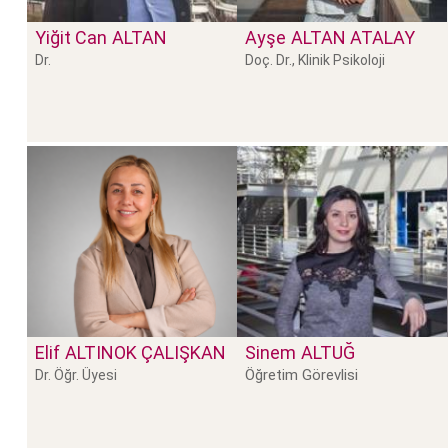
Yiğit Can
ALTAN
Ayşe
ALTAN ATALAY
Dr.
Doç. Dr., Klinik Psikoloji
Elif
ALTINOK ÇALIŞKAN
Sinem
ALTUĞ
Öğretim Görevlisi
Dr. Öğr. Üyesi