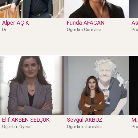
Alper
AÇIK
Funda
AFACAN
As
Dr.
Öğretim Görevlisi
Pro
Elif
AKBEN SELÇUK
Sevgül
AKBUZ
M.
Öğretim Görevlisi
Öğretim Üyesi
Pro