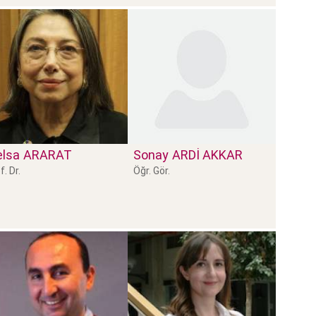
lsa
ARARAT
Sonay
ARDİ AKKAR
f. Dr.
Öğr. Gör.