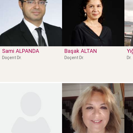
Sami
ALPANDA
Başak
ALTAN
Yi
Doçent Dr.
Doçent Dr.
Dr.