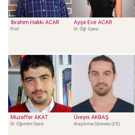
İbrahim Hakkı
ACAR
Ayşe Ece
ACAR
Prof.
Dr. Öğr. Üyesi
Muzaffer
AKAT
Üveyis
AKBAŞ
Dr. Öğretim Üyesi
Araştırma Görevlisi (CS)