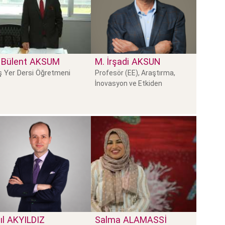
 Bülent
AKSUM
M. İrşadi
AKSUN
 Yer Dersi Öğretmeni
Profesör (EE), Araştırma,
İnovasyon ve Etkiden
ıl
AKYILDIZ
Salma
ALAMASSI