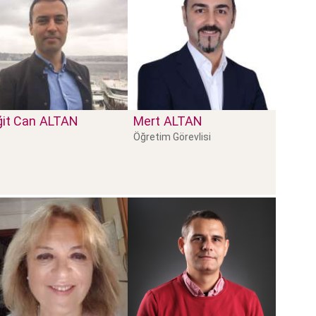
ğit Can
ALTAN
Mert
ALTAN
Öğretim Görevlisi