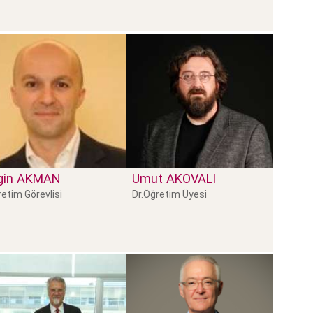
gin
AKMAN
Umut
AKOVALI
etim Görevlisi
Dr.Öğretim Üyesi