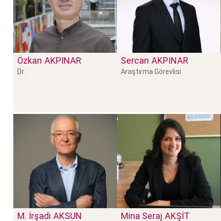
Özkan
AKPINAR
Sercan
AKPINAR
Dr.
Araştırma Görevlisi
M. İrşadi
AKSUN
Mina Seraj
AKŞIT