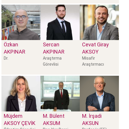
Özkan
Sercan
Cevat Giray
AKPINAR
AKPINAR
AKSOY
Dr.
Araştırma
Misafir
Görevlisi
Araştırmacı
Müjdem
M. Bülent
M. İrşadi
AKSOY ÇEVIK
AKSUM
AKSUN