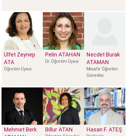
Ülfet Zeynep
Pelin
ATAHAN
Necdet Burak
ATA
Dr. Öğretim Üyesi
ATAMAN
Misafir Öğretim
Öğretim Üyesi
Görevlisi
Mehmet Berk
Billur
ATAN
Hasan F.
ATEŞ