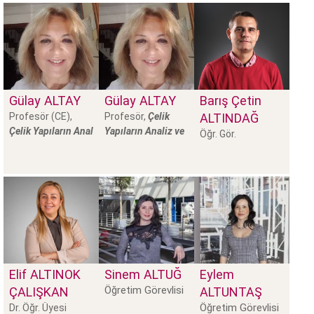
Gülay
ALTAY
Gülay
ALTAY
Barış Çetin
Profesör (CE),
Profesör,
Çelik
ALTINDAĞ
Çelik Yapıların Anal
Yapıların Analiz ve
Öğr. Gör.
Elif
ALTINOK
Sinem
ALTUĞ
Eylem
Öğretim Görevlisi
ÇALIŞKAN
ALTUNTAŞ
Öğretim Görevlisi
Dr. Öğr. Üyesi