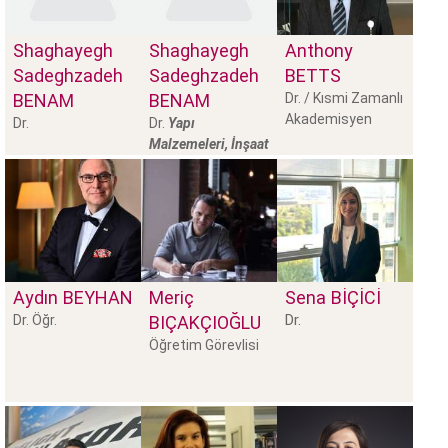
Shaghayegh
Shaghayegh
Anthony
Sadeghzadeh
Sadeghzadeh
BETTS
BENAM
BENAM
Dr. / Kısmi Zamanlı
Akademisyen
Dr.
Dr.
Yapı
Malzemeleri, İnşaat
Mühend
Aydın
BEYHAN
Meriç
Sena
BİÇİCİ
Dr.
Dr. Öğr.
BIÇAKÇIOĞLU
Öğretim Görevlisi