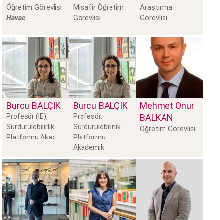
Öğretim Görevlisi
Misafir Öğretim
Araştırma
Görevlisi
Görevlisi
Havac
Burcu
BALÇIK
Burcu
BALÇIK
Mehmet Onur
Profesör (IE),
Profesör,
BALKAN
Sürdürülebilirlik
Sürdürülebilirlik
Öğretim Görevlisi
Platformu Akad
Platformu
Akademik