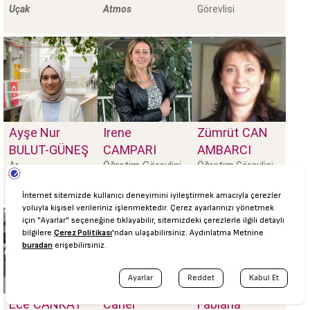
Uçak
Atmos
Görevlisi
Ayşe Nur
Irene
Zümrüt
CAN
BULUT-GÜNEŞ
CAMPARI
AMBARCI
Öğretim Görevlisi
Ar.
Öğretim Görevlisi
Ece
CANKAT
Caner
Fabiana