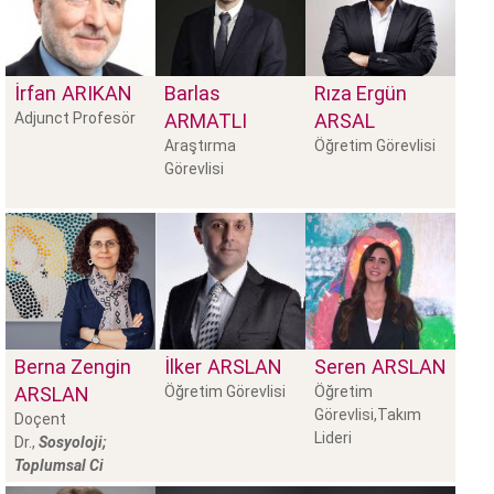
İrfan
ARIKAN
Barlas
Rıza Ergün
Adjunct Profesör
ARMATLI
ARSAL
Araştırma
Öğretim Görevlisi
Görevlisi
Berna Zengin
İlker
ARSLAN
Seren
ARSLAN
ARSLAN
Öğretim Görevlisi
Öğretim
Görevlisi,Takım
Doçent
Lideri
Dr.,
Sosyoloji;
Toplumsal Ci