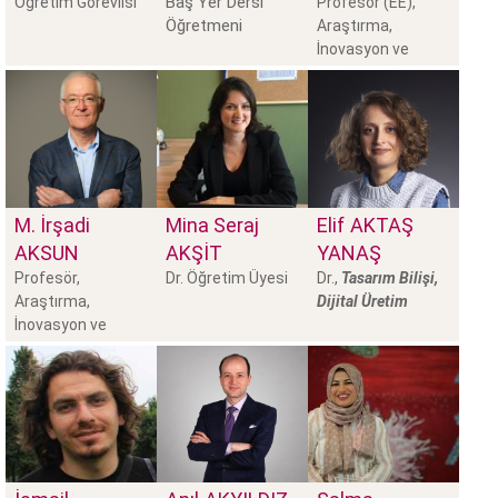
Baş Yer Dersi
Öğretim Görevlisi
Profesör (EE),
Öğretmeni
Araştırma,
İnovasyon ve
Etkiden
M. İrşadi
Mina Seraj
Elif
AKTAŞ
AKSUN
AKŞIT
YANAŞ
Profesör,
Dr. Öğretim Üyesi
Dr.,
Tasarım Bilişi,
Araştırma,
Dijital Üretim
İnovasyon ve
Etkiden Sorum