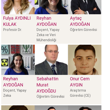
Fulya
AYDINLI
Reyhan
Aytaç
KULAK
AYDOĞAN
AYDOĞAN
Profesör Dr.
Doçent, Yapay
Öğretim Görevlisi
Zeka ve Veri
Mühendisliği
Bölüm B
Reyhan
Sebahattin
Onur Cem
AYDOĞAN
Murat
AYGIN
Doçent, Yapay
AYDOĞDU
Araştırma
Zeka
Görevlisi (CE)
Öğretim Görevlisi