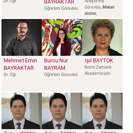
Dr. Öğr.
BAYRAKTAR
Araştırma
Görevlisi,
Mekan
Öğretim Görevlisi
dizimi,
Mehmet Emin
Burcu Nur
Işıl
BAYTOK
BAYRAKTAR
BAYRAM
Kısmi Zamanlı
Akademisyen
Öğretim Görevlisi
Dr. Öğr.