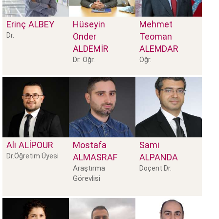
Erinç
ALBEY
Hüseyin
Mehmet
Dr.
Önder
Teoman
ALDEMİR
ALEMDAR
Dr. Öğr.
Öğr.
Ali
ALIPOUR
Mostafa
Sami
Dr.Öğretim Üyesi
ALMASRAF
ALPANDA
Araştırma
Doçent Dr.
Görevlisi