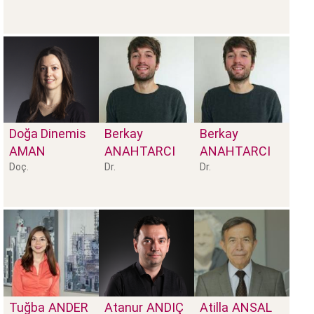
Doğa Dinemis
Berkay
Berkay
AMAN
ANAHTARCI
ANAHTARCI
Doç.
Dr.
Dr.
Tuğba
ANDER
Atanur
ANDIÇ
Atilla
ANSAL