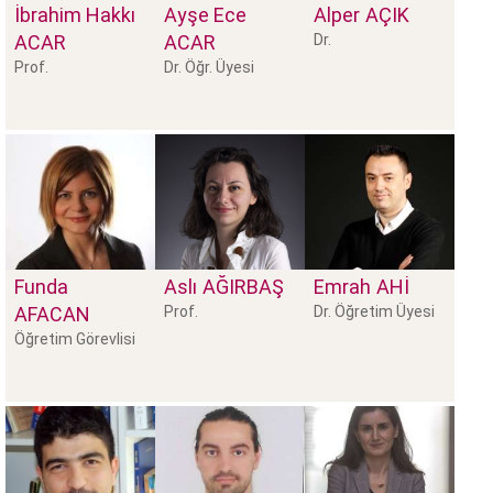
İbrahim Hakkı
Ayşe Ece
Alper
AÇIK
ACAR
ACAR
Dr.
Prof.
Dr. Öğr. Üyesi
Funda
Aslı
AĞIRBAŞ
Emrah
AHI
AFACAN
Prof.
Dr. Öğretim Üyesi
Öğretim Görevlisi