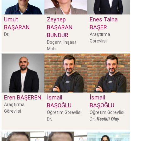
Umut
Zeynep
Enes Talha
BAŞARAN
BAŞARAN
BAŞER
Dr.
BUNDUR
Araştırma
Görevlisi
Doçent, İnşaat
Müh.
Eren
BAŞEREN
İsmail
İsmail
Araştırma
BAŞOĞLU
BAŞOĞLU
Görevlisi
Öğretim Görevlisi
Öğretim Görevlisi
Dr.
Dr.,
Kesikli Olay