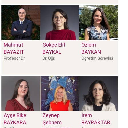
Mahmut
Gökçe Elif
Özlem
BAYAZIT
BAYKAL
BAYKAN
Profesör Dr.
Dr. Öğr.
Öğretim Görevlisi
Ayşe Bike
Zeynep
İrem
BAYKARA
Şebnem
BAYRAKTAR