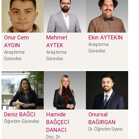
Onur Cem
Mehmet
Ekin
AYTEKİN
AYGIN
AYTEK
Araştırma
Görevlisi
Araştırma
Araştırma
Görevlisi
Görevlisi
Deniz
BAĞCI
Hamide
Onursal
Öğretim Görevlisi
BAĞÇECİ
BAĞIRGAN
DANACI
Dr. Öğretim Üyesi
Doç. Dr.