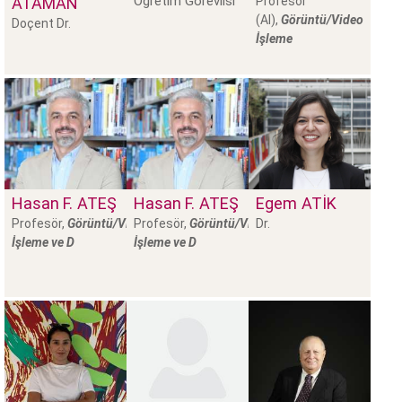
Öğretim Görevlisi
ATAMAN
Profesör
(AI),
Görüntü/Video
Doçent Dr.
İşleme
Hasan F.
ATEŞ
Hasan F.
ATEŞ
Egem
ATIK
Profesör,
Görüntü/Video
Profesör,
Görüntü/Video
Dr.
İşleme ve D
İşleme ve D