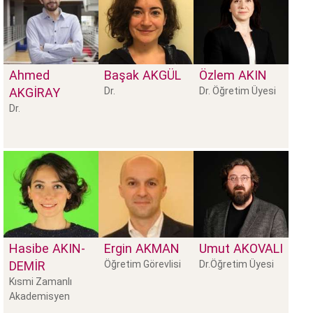
Ahmed
Başak
AKGÜL
Özlem
AKIN
AKGİRAY
Dr.
Dr. Öğretim Üyesi
Dr.
Hasibe
AKIN-
Ergin
AKMAN
Umut
AKOVALI
DEMİR
Öğretim Görevlisi
Dr.Öğretim Üyesi
Kısmi Zamanlı
Akademisyen