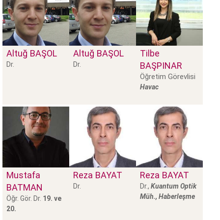
Altuğ
BAŞOL
Altuğ
BAŞOL
Tilbe
Dr.
Dr.
BAŞPINAR
Öğretim Görevlisi
Havac
Mustafa
Reza
BAYAT
Reza
BAYAT
BATMAN
Dr.
Dr.,
Kuantum Optik
Müh., Haberleşme
Öğr. Gör. Dr.
19. ve
20.