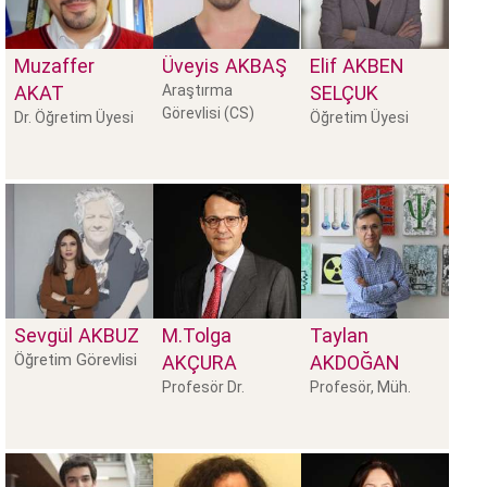
Muzaffer
Üveyis
AKBAŞ
Elif
AKBEN
AKAT
Araştırma
SELÇUK
Görevlisi (CS)
Dr. Öğretim Üyesi
Öğretim Üyesi
Sevgül
AKBUZ
M.Tolga
Taylan
Öğretim Görevlisi
AKÇURA
AKDOĞAN
Profesör Dr.
Profesör, Müh.