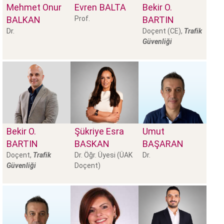
Mehmet Onur
Evren
BALTA
Bekir O.
BALKAN
Prof.
BARTIN
Dr.
Doçent (CE),
Trafik
Güvenliği
Bekir O.
Şükriye Esra
Umut
BARTIN
BASKAN
BAŞARAN
Doçent,
Trafik
Dr. Öğr. Üyesi (ÜAK
Dr.
Güvenliği
Doçent)