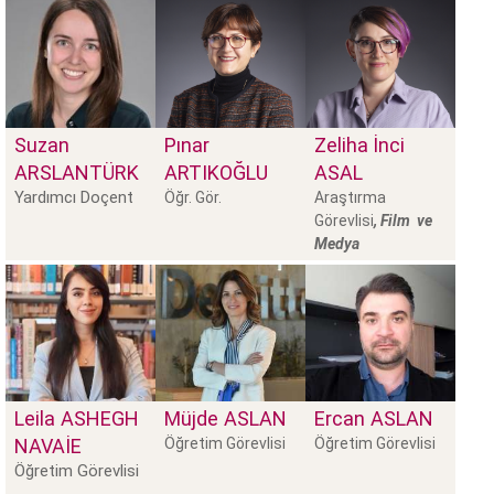
Suzan
Pınar
Zeliha İnci
ARSLANTÜRK
ARTIKOĞLU
ASAL
Yardımcı Doçent
Öğr. Gör.
Araştırma
Görevlisi
, Film ve
Medya
Leila
ASHEGH
Müjde
ASLAN
Ercan
ASLAN
NAVAIE
Öğretim Görevlisi
Öğretim Görevlisi
Öğretim Görevlisi