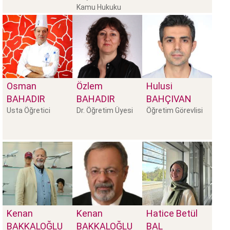
Kamu Hukuku
Bölüm Başkanı
Osman
Özlem
Hulusi
BAHADIR
BAHADIR
BAHÇIVAN
Usta Öğretici
Dr. Öğretim Üyesi
Öğretim Görevlisi
Kenan
Kenan
Hatice Betül
BAKKALOĞLU
BAKKALOĞLU
BAL