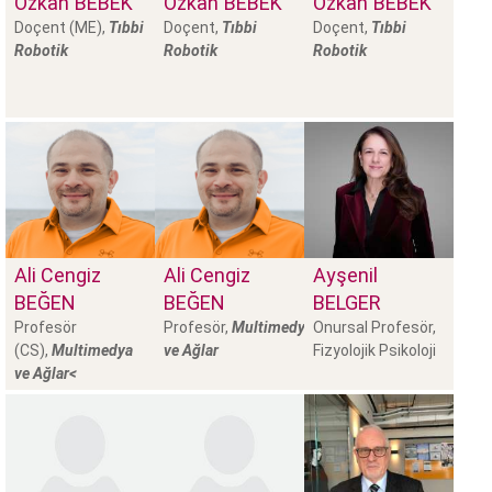
Özkan
BEBEK
Özkan
BEBEK
Özkan
BEBEK
Doçent (ME),
Tıbbi
Doçent,
Tıbbi
Doçent,
Tıbbi
Robotik
Robotik
Robotik
Ali Cengiz
Ali Cengiz
Ayşenil
BEĞEN
BEĞEN
BELGER
Profesör
Profesör,
Multimedya
Onursal Profesör,
(CS),
Multimedya
ve Ağlar
Fizyolojik Psikoloji
ve Ağlar<