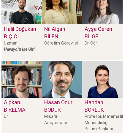
Halil Doğukan
Nil Algan
Ayşe Ceren
BİÇİCİ
BILEN
BİLGE
Uzman
Öğretim Görevlisi
Dr. Öğr.
Havayolu İşe Giri
Alpkan
Hasan Onur
Handan
BIRELMA
BODUR
BORLUK
Dr.
Misafir
Profesör, Matematik
Araştırmacı
Mühendisliği
Bölüm Başkanı,