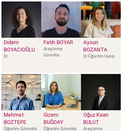
Didem
Fatih
BOYAR
Aysun
BOYACIOĞLU
Araştırma
BOZANTA
Görevlisi
Dr.
Dr.Öğretim Üyesi
Mehmet
Gizem
Oğuz Kaan
BOZTEPE
BUĞDAY
BULUT
Öğretim Görevlisi
Öğretim Görevlisi
Araştırma