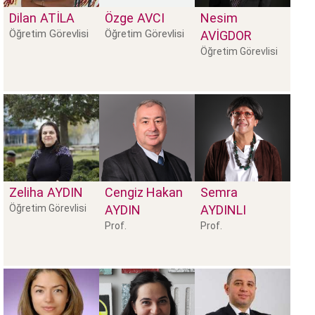
Dilan
ATILA
Özge
AVCI
Nesim
Öğretim Görevlisi
Öğretim Görevlisi
AVIGDOR
Öğretim Görevlisi
Zeliha
AYDIN
Cengiz Hakan
Semra
Öğretim Görevlisi
AYDIN
AYDINLI
Prof.
Prof.