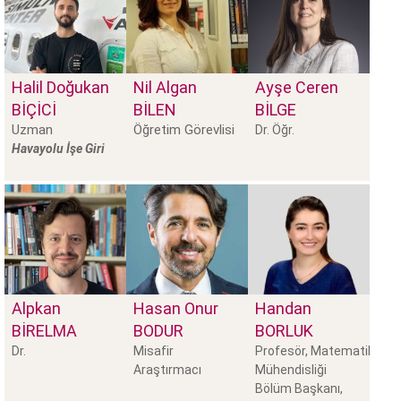
Halil Doğukan
Nil Algan
Ayşe Ceren
BİÇİCİ
BILEN
BİLGE
Uzman
Öğretim Görevlisi
Dr. Öğr.
Havayolu İşe Giri
Alpkan
Hasan Onur
Handan
BIRELMA
BODUR
BORLUK
Dr.
Misafir
Profesör, Matematik
Araştırmacı
Mühendisliği
Bölüm Başkanı,