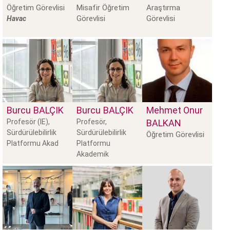
Öğretim Görevlisi
Misafir Öğretim
Araştırma
Görevlisi
Görevlisi
Havac
Burcu
BALÇIK
Burcu
BALÇIK
Mehmet Onur
Profesör (IE),
Profesör,
BALKAN
Sürdürülebilirlik
Sürdürülebilirlik
Öğretim Görevlisi
Platformu Akad
Platformu
Akademik