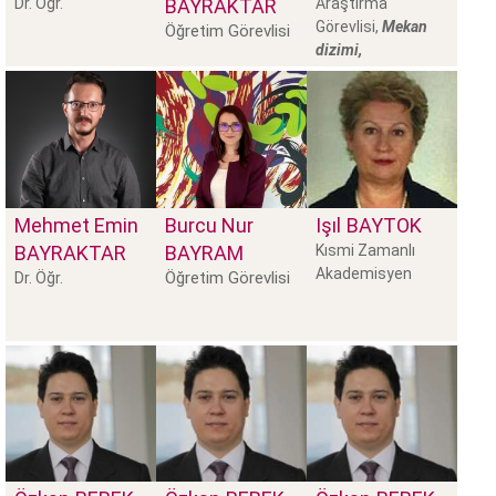
Dr. Öğr.
BAYRAKTAR
Araştırma
Görevlisi,
Mekan
Öğretim Görevlisi
dizimi,
Mehmet Emin
Burcu Nur
Işıl
BAYTOK
BAYRAKTAR
BAYRAM
Kısmi Zamanlı
Akademisyen
Öğretim Görevlisi
Dr. Öğr.