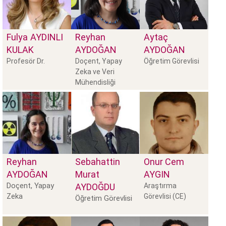
Fulya
AYDINLI
Reyhan
Aytaç
KULAK
AYDOĞAN
AYDOĞAN
Profesör Dr.
Doçent, Yapay
Öğretim Görevlisi
Zeka ve Veri
Mühendisliği
Bölüm B
Reyhan
Sebahattin
Onur Cem
AYDOĞAN
Murat
AYGIN
Doçent, Yapay
AYDOĞDU
Araştırma
Zeka
Görevlisi (CE)
Öğretim Görevlisi