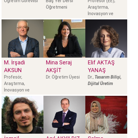
Baş Yer Dersi
Öğretim Görevlisi
Profesör (EE),
Öğretmeni
Araştırma,
İnovasyon ve
Etkiden
M. İrşadi
Mina Seraj
Elif
AKTAŞ
AKSUN
AKŞIT
YANAŞ
Profesör,
Dr. Öğretim Üyesi
Dr.,
Tasarım Bilişi,
Araştırma,
Dijital Üretim
İnovasyon ve
Etkiden Sorum