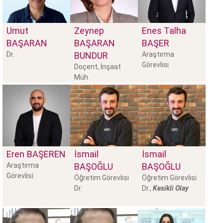
Umut
Zeynep
Enes Talha
BAŞARAN
BAŞARAN
BAŞER
Dr.
BUNDUR
Araştırma
Görevlisi
Doçent, İnşaat
Müh.
Eren
BAŞEREN
İsmail
İsmail
Araştırma
BAŞOĞLU
BAŞOĞLU
Görevlisi
Öğretim Görevlisi
Öğretim Görevlisi
Dr.
Dr.,
Kesikli Olay