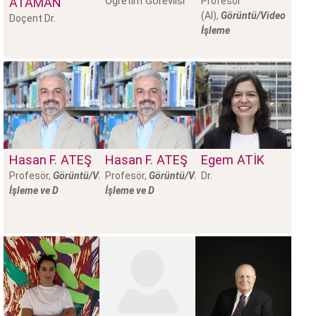
Öğretim Görevlisi
ATAMAN
Profesör
(AI),
Görüntü/Video
Doçent Dr.
İşleme
Hasan F.
ATEŞ
Hasan F.
ATEŞ
Egem
ATIK
Profesör,
Görüntü/Video
Profesör,
Görüntü/Video
Dr.
İşleme ve D
İşleme ve D