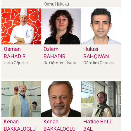
Kamu Hukuku
Bölüm Başkanı
Osman
Özlem
Hulusi
BAHADIR
BAHADIR
BAHÇIVAN
Usta Öğretici
Dr. Öğretim Üyesi
Öğretim Görevlisi
Kenan
Kenan
Hatice Betül
BAKKALOĞLU
BAKKALOĞLU
BAL