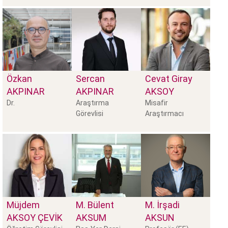
Özkan
Sercan
Cevat Giray
AKPINAR
AKPINAR
AKSOY
Dr.
Araştırma
Misafir
Görevlisi
Araştırmacı
Müjdem
M. Bülent
M. İrşadi
AKSOY ÇEVIK
AKSUM
AKSUN