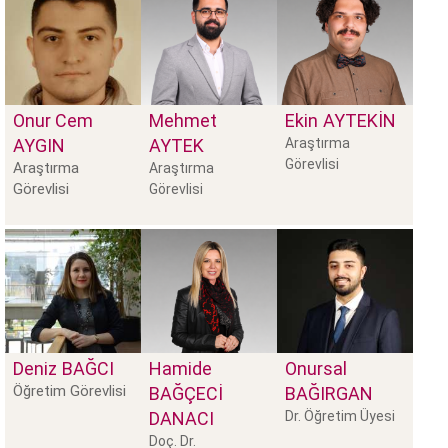
Onur Cem
Mehmet
Ekin
AYTEKİN
AYGIN
AYTEK
Araştırma
Görevlisi
Araştırma
Araştırma
Görevlisi
Görevlisi
Deniz
BAĞCI
Hamide
Onursal
Öğretim Görevlisi
BAĞÇECİ
BAĞIRGAN
DANACI
Dr. Öğretim Üyesi
Doç. Dr.