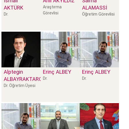
İsmail
Anıl
AKYILDIZ
Salma
AKTÜRK
Araştırma
ALAMASSI
Görevlisi
Öğretim Görevlisi
Dr.
Alptegin
Erinç
ALBEY
Erinç
ALBEY
ALBAYRAKTAROĞLU
Dr.
Dr.
Dr. Öğretim Üyesi