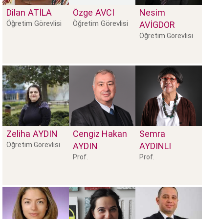
Dilan
ATILA
Özge
AVCI
Nesim
Öğretim Görevlisi
Öğretim Görevlisi
AVIGDOR
Öğretim Görevlisi
Zeliha
AYDIN
Cengiz Hakan
Semra
Öğretim Görevlisi
AYDIN
AYDINLI
Prof.
Prof.