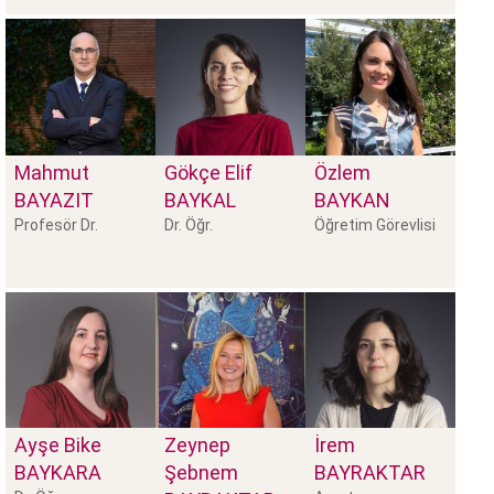
Mahmut
Gökçe Elif
Özlem
BAYAZIT
BAYKAL
BAYKAN
Profesör Dr.
Dr. Öğr.
Öğretim Görevlisi
Ayşe Bike
Zeynep
İrem
BAYKARA
Şebnem
BAYRAKTAR