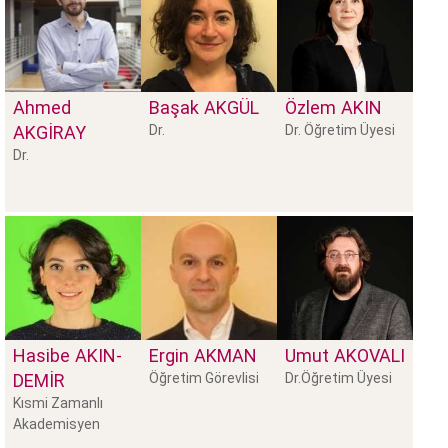
Ahmed
Başak
AKGÜL
Özlem
AKIN
AKGİRAY
Dr.
Dr. Öğretim Üyesi
Dr.
Hasibe
AKIN-
Ergin
AKMAN
Umut
AKOVALI
DEMİR
Öğretim Görevlisi
Dr.Öğretim Üyesi
Kısmi Zamanlı
Akademisyen