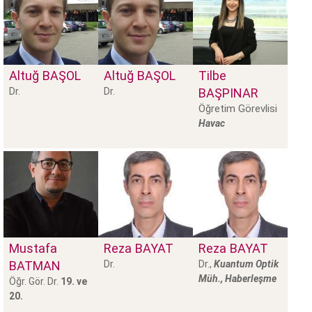
Altuğ
BAŞOL
Altuğ
BAŞOL
Tilbe
Dr.
Dr.
BAŞPINAR
Öğretim Görevlisi
Havac
Mustafa
Reza
BAYAT
Reza
BAYAT
BATMAN
Dr.
Dr.,
Kuantum Optik
Müh., Haberleşme
Öğr. Gör. Dr.
19. ve
20.