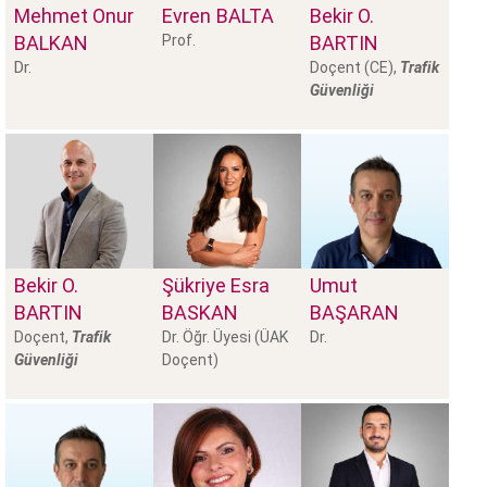
Mehmet Onur
Evren
BALTA
Bekir O.
BALKAN
Prof.
BARTIN
Dr.
Doçent (CE),
Trafik
Güvenliği
Bekir O.
Şükriye Esra
Umut
BARTIN
BASKAN
BAŞARAN
Doçent,
Trafik
Dr. Öğr. Üyesi (ÜAK
Dr.
Güvenliği
Doçent)