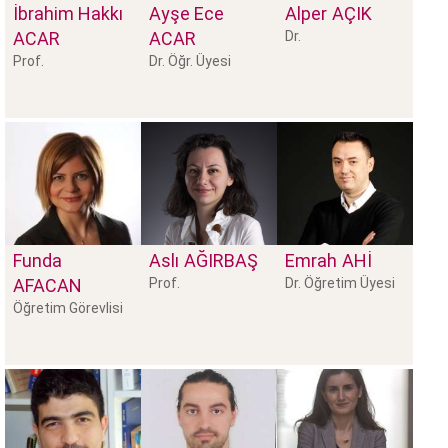
İbrahim Hakkı
Ayşe Ece
Alper
AÇIK
ACAR
ACAR
Dr.
Prof.
Dr. Öğr. Üyesi
Funda
Aslı
AĞIRBAŞ
Emrah
AHI
AFACAN
Prof.
Dr. Öğretim Üyesi
Öğretim Görevlisi