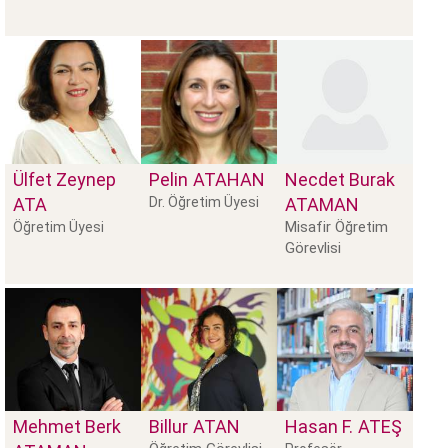
Ülfet Zeynep
Pelin
ATAHAN
Necdet Burak
ATA
Dr. Öğretim Üyesi
ATAMAN
Misafir Öğretim
Öğretim Üyesi
Görevlisi
Mehmet Berk
Billur
ATAN
Hasan F.
ATEŞ