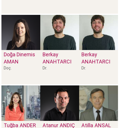
Doğa Dinemis
Berkay
Berkay
AMAN
ANAHTARCI
ANAHTARCI
Doç.
Dr.
Dr.
Tuğba
ANDER
Atanur
ANDIÇ
Atilla
ANSAL