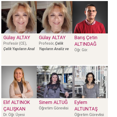
Gülay
ALTAY
Gülay
ALTAY
Barış Çetin
Profesör (CE),
Profesör,
Çelik
ALTINDAĞ
Çelik Yapıların Anal
Yapıların Analiz ve
Öğr. Gör.
Elif
ALTINOK
Sinem
ALTUĞ
Eylem
Öğretim Görevlisi
ÇALIŞKAN
ALTUNTAŞ
Öğretim Görevlisi
Dr. Öğr. Üyesi