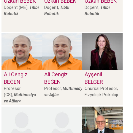
Özkan
BEBEK
Özkan
BEBEK
Özkan
BEBEK
Doçent (ME),
Tıbbi
Doçent,
Tıbbi
Doçent,
Tıbbi
Robotik
Robotik
Robotik
Ali Cengiz
Ali Cengiz
Ayşenil
BEĞEN
BEĞEN
BELGER
Profesör
Profesör,
Multimedya
Onursal Profesör,
(CS),
Multimedya
ve Ağlar
Fizyolojik Psikoloji
ve Ağlar<