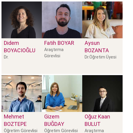
Didem
Fatih
BOYAR
Aysun
BOYACIOĞLU
Araştırma
BOZANTA
Görevlisi
Dr.
Dr.Öğretim Üyesi
Mehmet
Gizem
Oğuz Kaan
BOZTEPE
BUĞDAY
BULUT
Öğretim Görevlisi
Öğretim Görevlisi
Araştırma