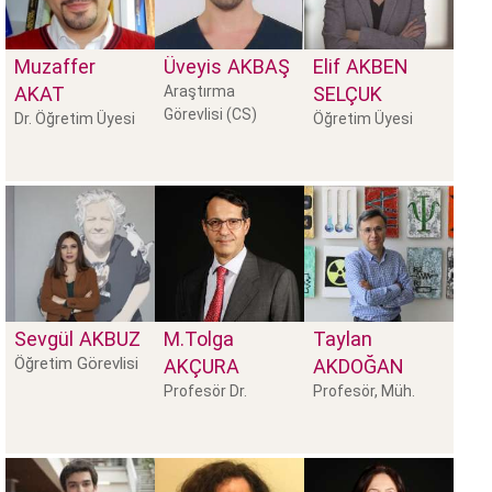
Muzaffer
Üveyis
AKBAŞ
Elif
AKBEN
AKAT
Araştırma
SELÇUK
Görevlisi (CS)
Dr. Öğretim Üyesi
Öğretim Üyesi
Sevgül
AKBUZ
M.Tolga
Taylan
Öğretim Görevlisi
AKÇURA
AKDOĞAN
Profesör Dr.
Profesör, Müh.