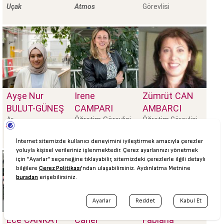
Uçak
Atmos
Görevlisi
Ayşe Nur
Irene
Zümrüt
CAN
BULUT-GÜNEŞ
CAMPARI
AMBARCI
Öğretim Görevlisi
Ar.
Öğretim Görevlisi
Ece
CANKAT
Caner
Fabiana