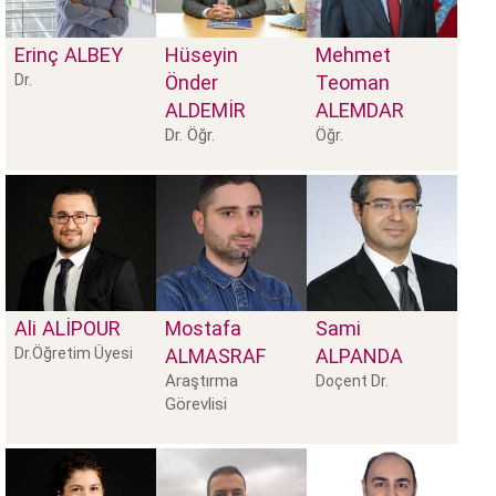
Erinç
ALBEY
Hüseyin
Mehmet
Dr.
Önder
Teoman
ALDEMİR
ALEMDAR
Dr. Öğr.
Öğr.
Ali
ALIPOUR
Mostafa
Sami
Dr.Öğretim Üyesi
ALMASRAF
ALPANDA
Araştırma
Doçent Dr.
Görevlisi