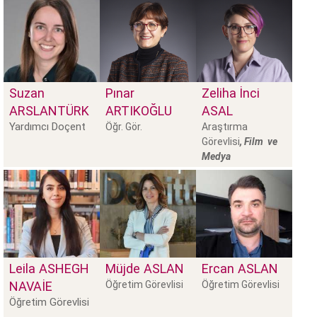
Suzan
Pınar
Zeliha İnci
ARSLANTÜRK
ARTIKOĞLU
ASAL
Yardımcı Doçent
Öğr. Gör.
Araştırma
Görevlisi
, Film ve
Medya
Leila
ASHEGH
Müjde
ASLAN
Ercan
ASLAN
NAVAIE
Öğretim Görevlisi
Öğretim Görevlisi
Öğretim Görevlisi