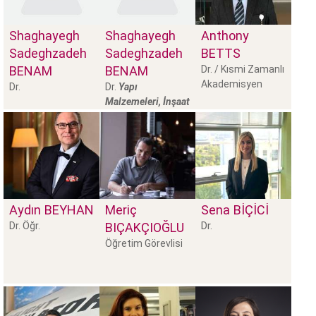
Shaghayegh
Shaghayegh
Anthony
Sadeghzadeh
Sadeghzadeh
BETTS
BENAM
BENAM
Dr. / Kısmi Zamanlı
Akademisyen
Dr.
Dr.
Yapı
Malzemeleri, İnşaat
Mühend
Aydın
BEYHAN
Meriç
Sena
BİÇİCİ
Dr.
Dr. Öğr.
BIÇAKÇIOĞLU
Öğretim Görevlisi