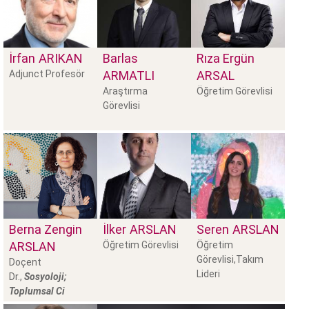
İrfan
ARIKAN
Barlas
Rıza Ergün
Adjunct Profesör
ARMATLI
ARSAL
Araştırma
Öğretim Görevlisi
Görevlisi
Berna Zengin
İlker
ARSLAN
Seren
ARSLAN
ARSLAN
Öğretim Görevlisi
Öğretim
Görevlisi,Takım
Doçent
Lideri
Dr.,
Sosyoloji;
Toplumsal Ci